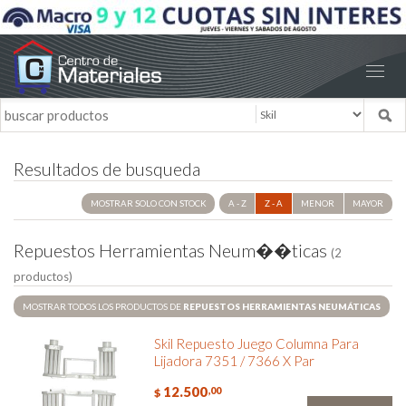
Resultados de busqueda
MOSTRAR SOLO CON STOCK
A - Z
Z - A
MENOR
MAYOR
R
e
p
u
e
s
t
o
s
H
e
r
r
a
m
i
e
n
t
a
s
N
e
u
m
�
�
t
i
c
a
s
(2
productos)
MOSTRAR TODOS LOS PRODUCTOS DE
REPUESTOS HERRAMIENTAS NEUMÁTICAS
Skil Repuesto Juego Columna Para
Lijadora 7351 / 7366 X Par
12.500
,00
$