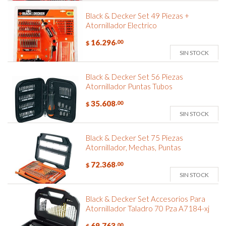
Black & Decker Set 49 Piezas +
Atornillador Electrico
16.296
,00
$
SIN STOCK
Black & Decker Set 56 Piezas
Atornillador Puntas Tubos
35.608
,00
$
SIN STOCK
Black & Decker Set 75 Piezas
Atornillador, Mechas, Puntas
72.368
,00
$
SIN STOCK
Black & Decker Set Accesorios Para
Atornillador Taladro 70 Pza A7184-xj
69.763
,00