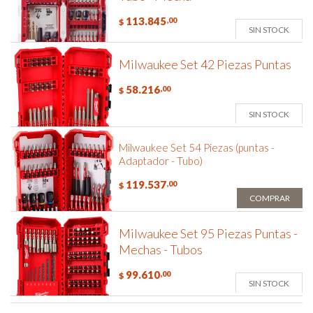
113.845
,00
$
SIN STOCK
Milwaukee Set 42 Piezas Puntas
58.216
,00
$
SIN STOCK
Milwaukee Set 54 Piezas (puntas -
Adaptador - Tubo)
119.537
,00
$
COMPRAR
Milwaukee Set 95 Piezas Puntas -
Mechas - Tubos
99.610
,00
$
SIN STOCK