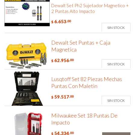
Dewalt Set Ph2 Sujetador Magnetico +
2 Puntas Alto Impacto
6.653
,00
$
SIN STOCK
Dewalt Set Puntas + Caja
Magnetica
62.956
,00
$
SIN STOCK
Lusqtoff Set 82 Piezas Mechas
Puntas Con Maletin
59.517
,00
$
SIN STOCK
Milwaukee Set 18 Puntas De
Impacto
54.334
,00
$