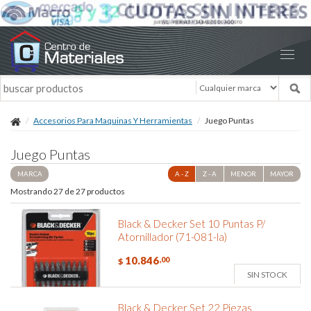
Accesorios Para Maquinas Y Herramientas
Juego Puntas
Juego Puntas
MARCA
A - Z
Z - A
MENOR
MAYOR
Mostrando 27 de 27 productos
Black & Decker Set 10 Puntas P/
Atornillador (71-081-la)
10.846
,00
$
SIN STOCK
Black & Decker Set 22 Piezas