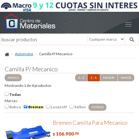
Automotor
Camilla P/ Mecanico
Camilla P/ Mecanico
MARCA
A - Z
Z - A
MENOR
MAYOR
Mostrando 1 de 4 productos
Todas
Marcas:
Bahco
Bremen
Lusqtoff
Salkor
FILTRAR
Bremen Camilla Para Mecanico
106.900
,00
$