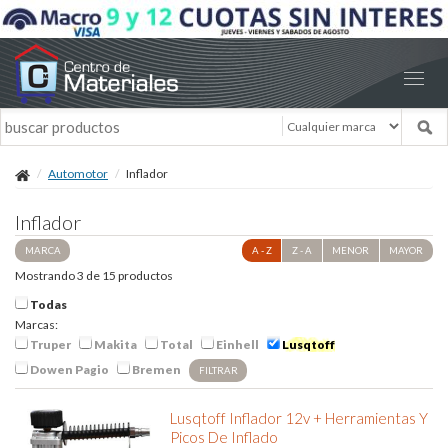
Automotor
Inflador
Inflador
MARCA
A - Z
Z - A
MENOR
MAYOR
Mostrando 3 de 15 productos
Todas
Marcas:
Truper
Makita
Total
Einhell
Lusqtoff
Dowen Pagio
Bremen
FILTRAR
Lusqtoff Inflador 12v + Herramientas Y
Picos De Inflado