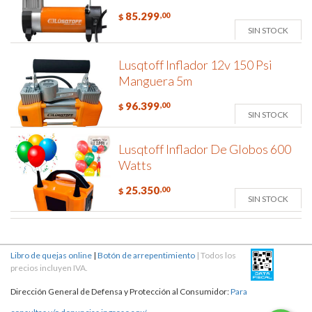
85.299
,00
$
SIN STOCK
Lusqtoff Inflador 12v 150 Psi
Manguera 5m
96.399
,00
$
SIN STOCK
Lusqtoff Inflador De Globos 600
Watts
25.350
,00
$
SIN STOCK
Libro de quejas online
|
Botón de arrepentimiento
| Todos los
precios incluyen IVA.
Dirección General de Defensa y Protección al Consumidor:
Para