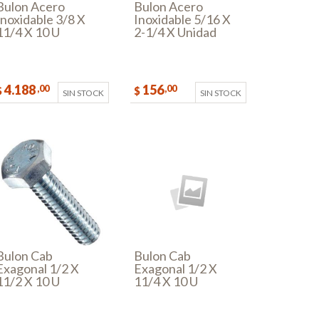
Bulon Acero
Bulon Acero
Inoxidable 3/8 X
Inoxidable 5/16 X
11/4 X 10 U
2-1/4 X Unidad
4.188
156
,00
,00
$
$
SIN STOCK
SIN STOCK
Bulon Cab
Bulon Cab
Exagonal 1/2 X
Exagonal 1/2 X
11/2 X 10 U
11/4 X 10 U