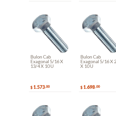
COMPRAR
COMPR
Bulon Cab
Bulon Cab
Exagonal 5/16 X
Exagonal 5/16 X 
13/4 X 10 U
X 10 U
1.573
1.698
,00
,00
$
$
COMPRAR
COMPR