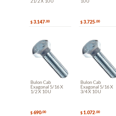
21/2 X 10 U
10 U
3.147
3.725
,00
,00
$
$
COMPRAR
COMPR
Bulon Cab
Bulon Cab
Exagonal 5/16 X
Exagonal 5/16 X
1/2 X 10 U
3/4 X 10 U
690
1.072
,00
,00
$
$