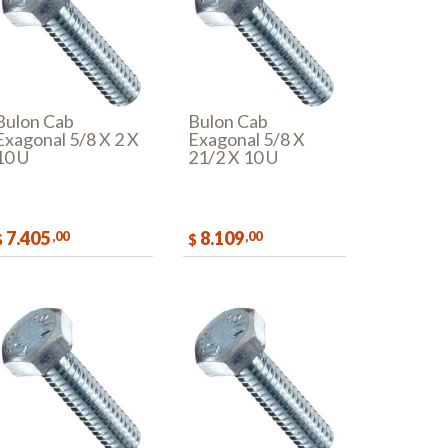
Bulon Cab
Bulon Cab
Exagonal 5/8 X 2 X
Exagonal 5/8 X
10 U
21/2 X 10 U
7.405
8.109
,00
,00
$
$
COMPRAR
COMPRAR