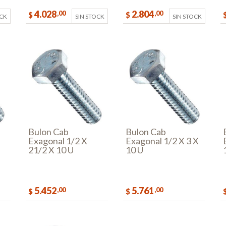
4.028
2.804
,00
,00
$
$
OCK
SIN STOCK
SIN STOCK
Bulon Cab
Bulon Cab
Exagonal 1/2 X
Exagonal 1/2 X 3 X
21/2 X 10 U
10 U
5.452
5.761
,00
,00
$
$
AR
COMPRAR
COMPRAR