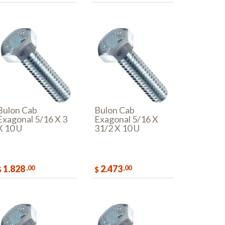
COMPRAR
COMPRAR
Bulon Cab
Bulon Cab
Exagonal 5/16 X 3
Exagonal 5/16 X
X 10 U
31/2 X 10 U
1.828
2.473
,00
,00
$
$
COMPRAR
COMPRAR