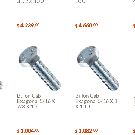
31/2 X 10 U
10 U
4.239
4.660
,00
,00
$
$
AR
COMPRAR
COMPRAR
Bulon Cab
Bulon Cab
Exagonal 5/16 X
Exagonal 5/16 X 1
7/8 X 10u
X 10 U
1.004
1.082
,00
,00
$
$