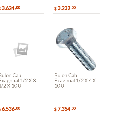
3.624
3.232
,00
,00
$
$
COMPRAR
COMPRAR
Bulon Cab
Bulon Cab
Exagonal 1/2 X 3
Exagonal 1/2 X 4 X
1/2 X 10 U
10 U
6.536
7.354
,00
,00
$
$
COMPRAR
COMPRAR