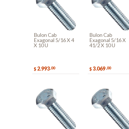
Bulon Cab
Bulon Cab
Exagonal 5/16 X 4
Exagonal 5/16 X
X 10 U
41/2 X 10 U
2.993
3.069
,00
,00
$
$
COMPRAR
COMPR