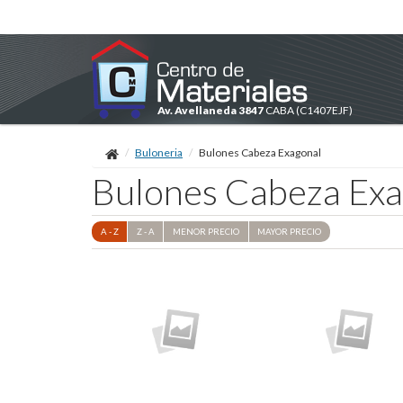
Av. Avellaneda 3847
CABA
(C1407EJF)
Buloneria
Bulones Cabeza Exagonal
Bulones Cabeza Exa
A - Z
Z - A
MENOR
PRECIO
MAYOR
PRECIO