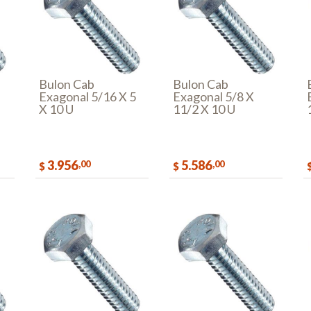
Bulon Cab
Bulon Cab
Exagonal 5/16 X 5
Exagonal 5/8 X
X 10 U
11/2 X 10 U
3.956
5.586
,00
,00
$
$
AR
COMPRAR
COMPRAR