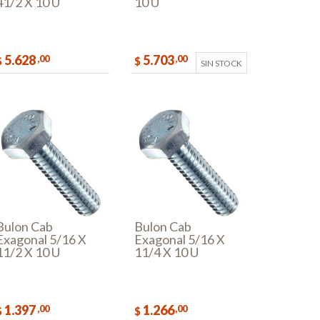
41/2 X 10 U
10 U
5.628
5.703
,00
,00
$
$
SIN STOCK
COMPRAR
Bulon Cab
Bulon Cab
Exagonal 5/16 X
Exagonal 5/16 X
11/2 X 10 U
11/4 X 10 U
1.397
1.266
,00
,00
$
$