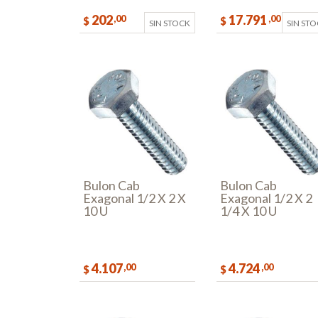
202
17.791
,00
,00
$
$
SIN STOCK
SIN ST
Bulon Cab
Bulon Cab
Exagonal 1/2 X 2 X
Exagonal 1/2 X 2
10 U
1/4 X 10 U
4.107
4.724
,00
,00
$
$
COMPRAR
COMPR