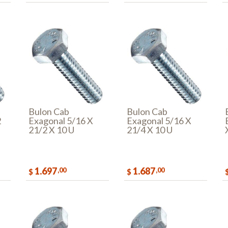
AR
COMPRAR
COMPRAR
Bulon Cab
Bulon Cab
2
Exagonal 5/16 X
Exagonal 5/16 X
21/2 X 10 U
21/4 X 10 U
1.697
1.687
,00
,00
$
$
AR
COMPRAR
COMPRAR