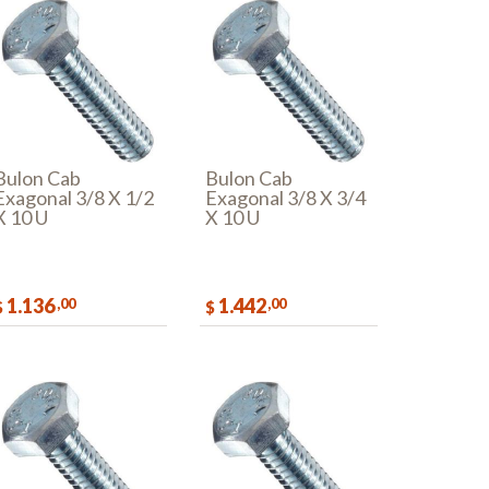
Bulon Cab
Bulon Cab
Exagonal 3/8 X 1/2
Exagonal 3/8 X 3/4
X 10 U
X 10 U
1.136
1.442
,00
,00
$
$
COMPRAR
COMPRAR