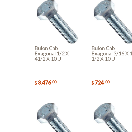
Bulon Cab
Bulon Cab
Exagonal 1/2 X
Exagonal 3/16 X 
41/2 X 10 U
1/2 X 10 U
8.476
724
,00
,00
$
$
COMPRAR
COMPR