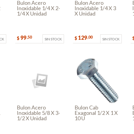
Bulon Acero
Bulon Acero
2
Inoxidable 1/4 X 2-
Inoxidable 1/4 X 3
1/4 X Unidad
X Unidad
99
129
,50
,00
$
$
OCK
SIN STOCK
SIN STOCK
Bulon Acero
Bulon Cab
1
Inoxidable 5/8 X 3-
Exagonal 1/2 X 1 X
1/2 X Unidad
10 U