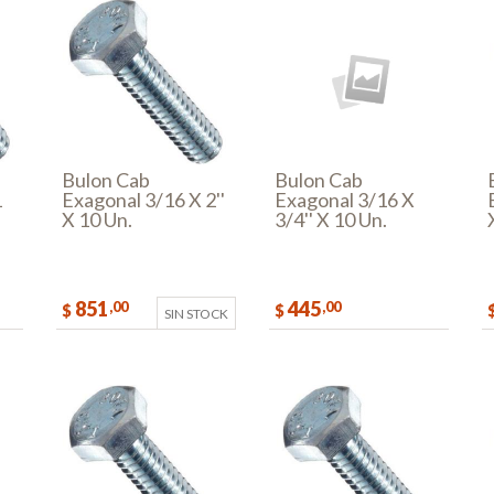
Bulon Cab
Bulon Cab
1
Exagonal 3/16 X 2''
Exagonal 3/16 X
X 10 Un.
3/4'' X 10 Un.
851
445
,00
,00
$
$
SIN STOCK
AR
COMPRAR