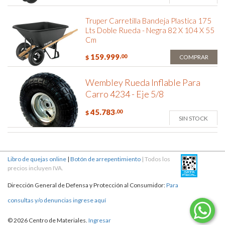
Truper Carretilla Bandeja Plastica 175
Lts Doble Rueda - Negra 82 X 104 X 55
Cm
159.999
,00
COMPRAR
$
Wembley Rueda Inflable Para
Carro 4234 - Eje 5/8
45.783
,00
$
SIN STOCK
Libro de quejas online
|
Botón de arrepentimiento
| Todos los
precios incluyen IVA.
Dirección General de Defensa y Protección al Consumidor:
Para
consultas y/o denuncias ingrese aquí
© 2026 Centro de Materiales.
Ingresar