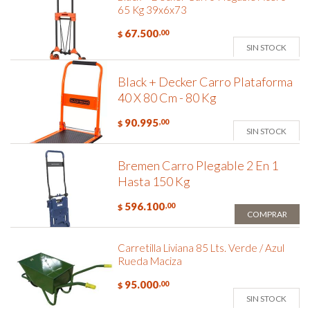
65 Kg 39x6x73
67.500
,00
$
SIN STOCK
Black + Decker Carro Plataforma
40 X 80 Cm - 80 Kg
90.995
,00
$
SIN STOCK
Bremen Carro Plegable 2 En 1
Hasta 150 Kg
596.100
,00
$
COMPRAR
Carretilla Liviana 85 Lts. Verde / Azul
Rueda Maciza
95.000
,00
$
SIN STOCK