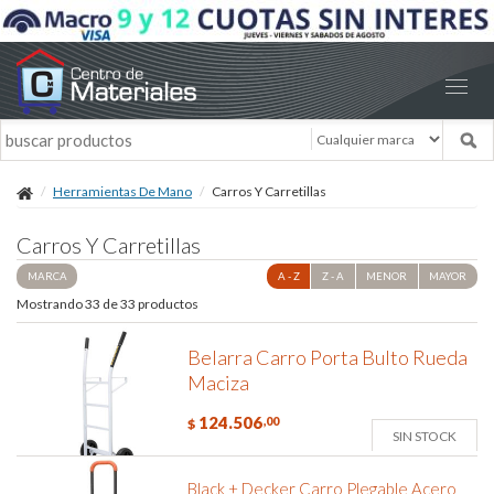
Herramientas De Mano
Carros Y Carretillas
Carros Y Carretillas
MARCA
A - Z
Z - A
MENOR
MAYOR
Mostrando 33 de 33 productos
Belarra Carro Porta Bulto Rueda
Maciza
124.506
,00
$
SIN STOCK
Black + Decker Carro Plegable Acero