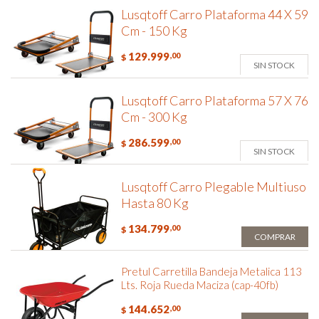
Lusqtoff Carro Plataforma 44 X 59
Cm - 150 Kg
129.999
,00
$
SIN STOCK
Lusqtoff Carro Plataforma 57 X 76
Cm - 300 Kg
286.599
,00
$
SIN STOCK
Lusqtoff Carro Plegable Multiuso
Hasta 80 Kg
134.799
,00
$
COMPRAR
Pretul Carretilla Bandeja Metalica 113
Lts. Roja Rueda Maciza (cap-40fb)
144.652
,00
$