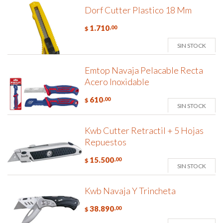
Dorf Cutter Plastico 18 Mm
1.710
,00
$
SIN STOCK
Emtop Navaja Pelacable Recta
Acero Inoxidable
610
,00
$
SIN STOCK
Kwb Cutter Retractil + 5 Hojas
Repuestos
15.500
,00
$
SIN STOCK
Kwb Navaja Y Trincheta
38.890
,00
$