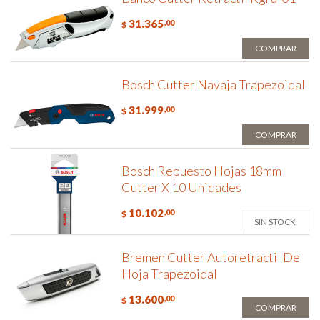
31.365
,00
$
COMPRAR
Bosch Cutter Navaja Trapezoidal
31.999
,00
$
COMPRAR
Bosch Repuesto Hojas 18mm
Cutter X 10 Unidades
10.102
,00
$
SIN STOCK
Bremen Cutter Autoretractil De
Hoja Trapezoidal
13.600
,00
$
COMPRAR