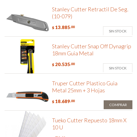
Stanley Cutter Retractil De Seg.
(10-079)
13.885
,00
$
SIN STOCK
Stanley Cutter Snap Off Dynagrip
18mm Guia Metal
20.535
,00
$
SIN STOCK
Truper Cutter Plastico Guia
Metal 25mm + 3 Hojas
18.689
,00
$
COMPRAR
Tueko Cutter Repuesto 18mm X
10 U