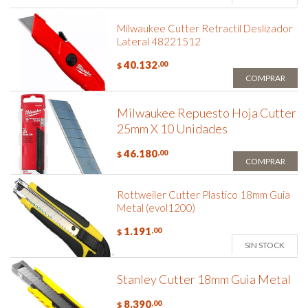
Milwaukee Cutter Retractil Deslizador
Lateral 48221512
40.132
,00
$
COMPRAR
Milwaukee Repuesto Hoja Cutter
25mm X 10 Unidades
46.180
,00
$
COMPRAR
Rottweiler Cutter Plastico 18mm Guia
Metal (evol1200)
1.191
,00
$
SIN STOCK
Stanley Cutter 18mm Guia Metal
8.390
,00
$