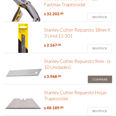
Fastmax Trapezoidal
32.202
,00
$
SIN STOCK
Stanley Cutter Repuesto 18mm X
3 Unid 11-301
2.567
,00
$
SIN STOCK
Stanley Cutter Repuesto 9mm - (x
10 Unidades)
3.968
,00
$
COMPRAR
Stanley Cutter Repuesto Hojas
Trapezoidal
48.189
,00
$
SIN STOCK