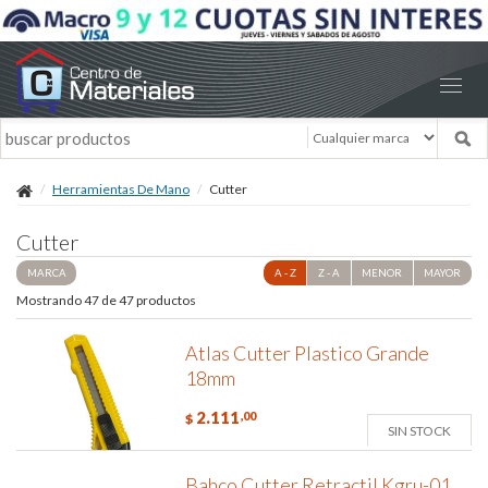
Herramientas De Mano
Cutter
Cutter
MARCA
A - Z
Z - A
MENOR
MAYOR
Mostrando 47 de 47 productos
Atlas Cutter Plastico Grande
18mm
2.111
,00
$
SIN STOCK
Bahco Cutter Retractil Kgru-01