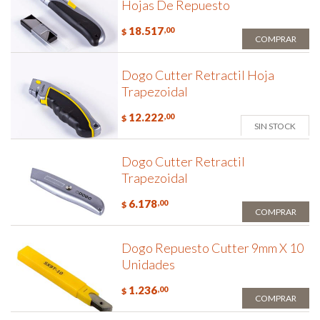
Hojas De Repuesto
18.517
,00
$
COMPRAR
Dogo Cutter Retractil Hoja
Trapezoidal
12.222
,00
$
SIN STOCK
Dogo Cutter Retractil
Trapezoidal
6.178
,00
$
COMPRAR
Dogo Repuesto Cutter 9mm X 10
Unidades
1.236
,00
$
COMPRAR