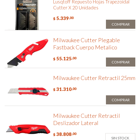
Lusqtoff Repuesto Hojas Trapezoidal
Cutter X 20 Unidades
5.339
,00
$
COMPRAR
Milwaukee Cutter Plegable
Fastback Cuerpo Metalico
55.125
,00
$
COMPRAR
Milwaukee Cutter Retractil 25mm
31.310
,00
$
COMPRAR
Milwaukee Cutter Retractil
Deslizador Lateral
38.808
,00
$
SIN STOCK