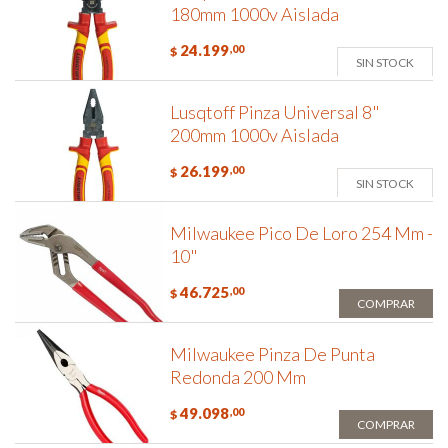
180mm 1000v Aislada
24.199
,00
$
SIN STOCK
Lusqtoff Pinza Universal 8"
200mm 1000v Aislada
26.199
,00
$
SIN STOCK
Milwaukee Pico De Loro 254 Mm -
10"
46.725
,00
$
COMPRAR
Milwaukee Pinza De Punta
Redonda 200 Mm
49.098
,00
$
COMPRAR