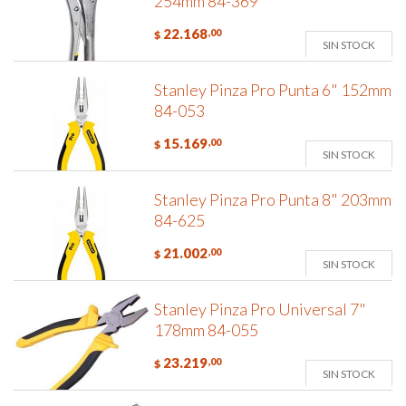
254mm 84-369
22.168
,00
$
SIN STOCK
Stanley Pinza Pro Punta 6" 152mm
84-053
15.169
,00
$
SIN STOCK
Stanley Pinza Pro Punta 8" 203mm
84-625
21.002
,00
$
SIN STOCK
Stanley Pinza Pro Universal 7"
178mm 84-055
23.219
,00
$
SIN STOCK