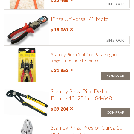
22.466
$
SIN STOCK
Pinza Universal 7 '' Metz
18.067
,00
$
SIN STOCK
Stanley Pinza Multiple Para Seguros
Seger Interno - Externo
31.853
,00
$
COMPRAR
Stanley Pinza Pico De Loro
Fatmax 10''254mm 84-648
39.204
,00
$
COMPRAR
Stanley Pinza Presion Curva 10"