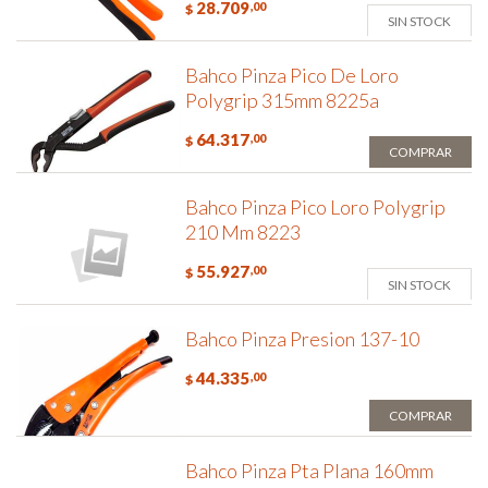
28.709
,00
$
SIN STOCK
Bahco Pinza Pico De Loro
Polygrip 315mm 8225a
64.317
,00
$
COMPRAR
Bahco Pinza Pico Loro Polygrip
210 Mm 8223
55.927
,00
$
SIN STOCK
Bahco Pinza Presion 137-10
44.335
,00
$
COMPRAR
Bahco Pinza Pta Plana 160mm