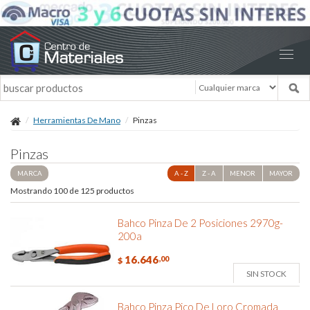
Herramientas De Mano
Pinzas
Pinzas
MARCA
A - Z
Z - A
MENOR
MAYOR
Mostrando 100 de 125 productos
Bahco Pinza De 2 Posiciones 2970g-
200a
16.646
,00
$
SIN STOCK
Bahco Pinza Pico De Loro Cromada