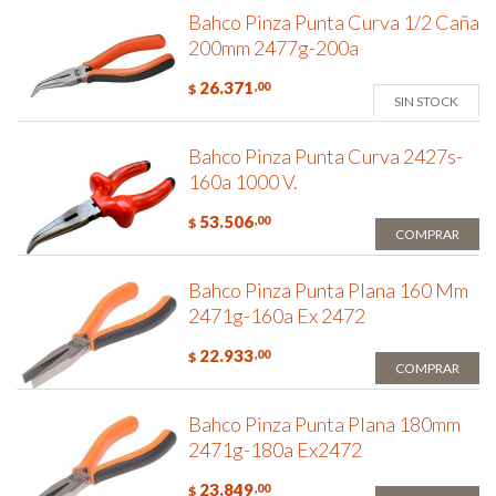
Bahco Pinza Punta Curva 1/2 Caña
200mm 2477g-200a
26.371
,00
$
SIN STOCK
Bahco Pinza Punta Curva 2427s-
160a 1000 V.
53.506
,00
$
COMPRAR
Bahco Pinza Punta Plana 160 Mm
2471g-160a Ex 2472
22.933
,00
$
COMPRAR
Bahco Pinza Punta Plana 180mm
2471g-180a Ex2472
23.849
,00
$