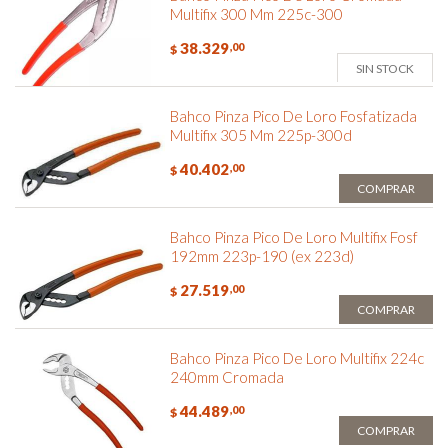
Multifix 300 Mm 225c-300
38.329
,00
$
SIN STOCK
Bahco Pinza Pico De Loro Fosfatizada
Multifix 305 Mm 225p-300d
40.402
,00
$
COMPRAR
Bahco Pinza Pico De Loro Multifix Fosf
192mm 223p-190 (ex 223d)
27.519
,00
$
COMPRAR
Bahco Pinza Pico De Loro Multifix 224c
240mm Cromada
44.489
,00
$
COMPRAR