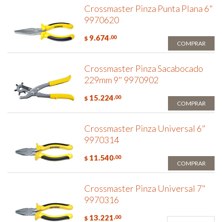
Crossmaster Pinza Punta Plana 6"
9970620
9.674
,00
$
COMPRAR
Crossmaster Pinza Sacabocado
229mm 9" 9970902
15.224
,00
$
COMPRAR
Crossmaster Pinza Universal 6"
9970314
11.540
,00
$
COMPRAR
Crossmaster Pinza Universal 7"
9970316
13.221
,00
$