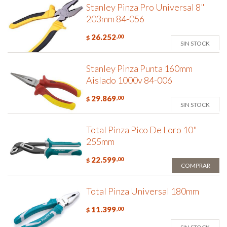
Stanley Pinza Pro Universal 8"
203mm 84-056
26.252
,00
$
SIN STOCK
Stanley Pinza Punta 160mm
Aislado 1000v 84-006
29.869
,00
$
SIN STOCK
Total Pinza Pico De Loro 10"
255mm
22.599
,00
$
COMPRAR
Total Pinza Universal 180mm
11.399
,00
$