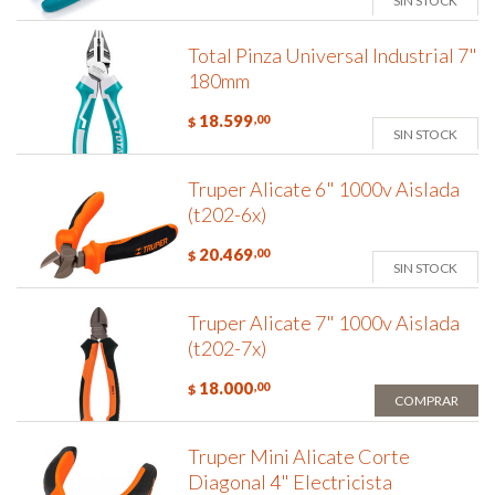
SIN STOCK
Total Pinza Universal Industrial 7"
180mm
18.599
,00
$
SIN STOCK
Truper Alicate 6" 1000v Aislada
(t202-6x)
20.469
,00
$
SIN STOCK
Truper Alicate 7" 1000v Aislada
(t202-7x)
18.000
,00
$
COMPRAR
Truper Mini Alicate Corte
Diagonal 4" Electricista