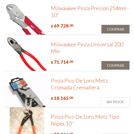
Milwaukee Pinza Presion 254mm -
10"
69.728
,00
$
COMPRAR
Milwaukee Pinza Universal 200
Mm
71.714
,00
$
COMPRAR
Pinza Pico De Loro Metz
Cromada Cremallera
18.165
,00
$
SIN STOCK
Pinza Pico De Loro Metz Tipo
Nipex 10''
,00