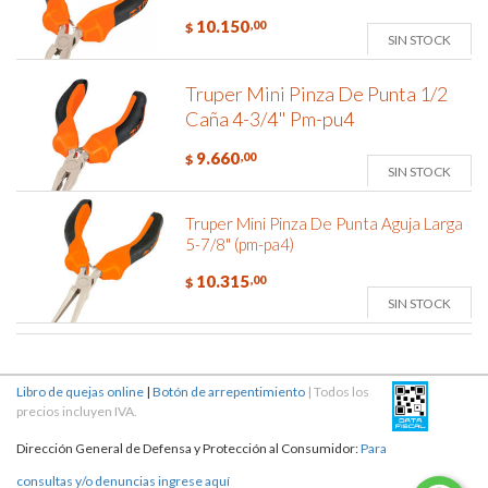
10.150
,00
$
SIN STOCK
Truper Mini Pinza De Punta 1/2
Caña 4-3/4" Pm-pu4
9.660
,00
$
SIN STOCK
Truper Mini Pinza De Punta Aguja Larga
5-7/8" (pm-pa4)
10.315
,00
$
SIN STOCK
Libro de quejas online
|
Botón de arrepentimiento
| Todos los
precios incluyen IVA.
Dirección General de Defensa y Protección al Consumidor:
Para
consultas y/o denuncias ingrese aquí