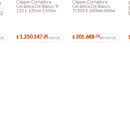
Clipper Cortadora
Clipper Cortadora
a
Cerámica De Banco Tr
Ceramica De Banco
232 L 120cm 1100w
Tt200 E 200mm 800w
02
1.250.147
201.688
,00
,00
$
$
OCK
SIN STOCK
SIN STOCK