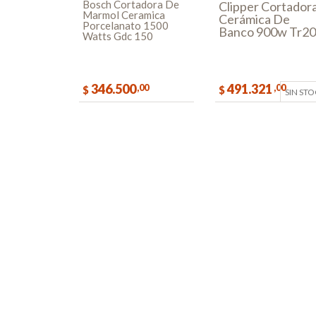
Bosch Cortadora De
Clipper Cortador
Marmol Ceramica
Cerámica De
Porcelanato 1500
Banco 900w Tr2
Watts Gdc 150
346.500
491.321
,00
,00
$
$
SIN ST
COMPRAR