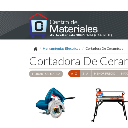
Av. Avellaneda 3847
CABA
(C1407EJF)
Herramientas Electricas
Cortadora De Ceramicas
Cortadora De Cera
A - Z
Z - A
MENOR
PRECIO
MAY
FILTRAR POR
MARCA