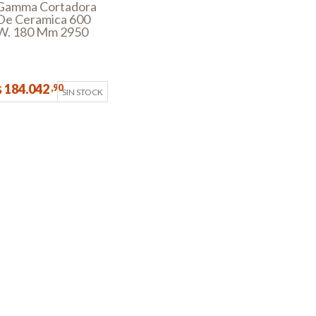
Gamma Cortadora
De Ceramica 600
W. 180 Mm 2950
Rpm
184.042
,90
$
SIN STOCK