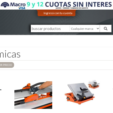
Ingresá con tu cuenta
micas
OR
PRECIO