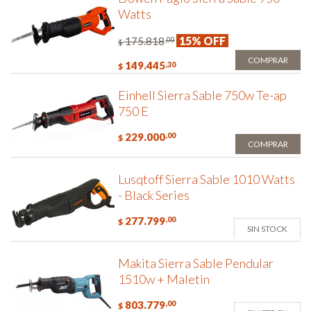
Watts
15% OFF
175.818
,00
$
COMPRAR
149.445
,30
$
Einhell Sierra Sable 750w Te-ap
750 E
229.000
,00
$
COMPRAR
Lusqtoff Sierra Sable 1010 Watts
- Black Series
277.799
,00
$
SIN STOCK
Makita Sierra Sable Pendular
1510w + Maletin
803.779
,00
$