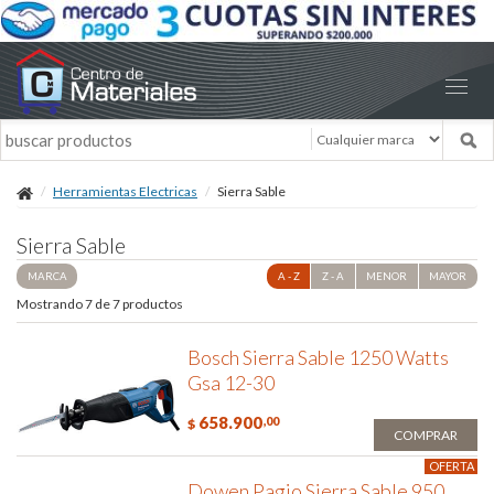
Herramientas Electricas
Sierra Sable
Sierra Sable
MARCA
A - Z
Z - A
MENOR
MAYOR
Mostrando 7 de 7 productos
Bosch Sierra Sable 1250 Watts
Gsa 12-30
658.900
,00
$
COMPRAR
OFERTA
Dowen Pagio Sierra Sable 950