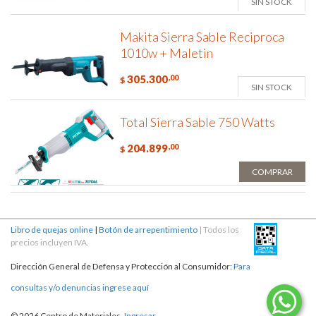
SIN STOCK
Makita Sierra Sable Reciproca
1010w + Maletin
305.300
,00
$
SIN STOCK
Total Sierra Sable 750 Watts
204.899
,00
$
COMPRAR
Libro de quejas online
|
Botón de arrepentimiento
| Todos los
precios incluyen IVA.
Dirección General de Defensa y Protección al Consumidor:
Para
consultas y/o denuncias ingrese aquí
© 2026 Centro de Materiales.
Ingresar