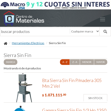
Herramientas Electricas
Sierra Sin Fin
Sierra Sin Fin
MARCA
A - Z
Z - A
MENOR
MAYOR
Mostrando 6 de 6 productos
Bta Sierra Sin Fin P/madera 305
Mm 2 Vel
1.071.111
,00
$
SIN STOCK
Gamma Sierra Sin Fin 1/3 Hp 1350