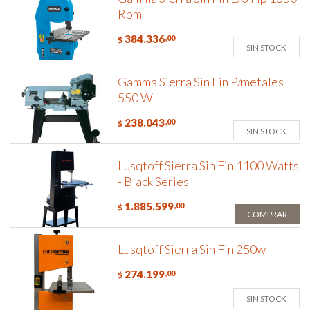
Rpm
384.336
,00
$
SIN STOCK
Gamma Sierra Sin Fin P/metales
550 W
238.043
,00
$
SIN STOCK
Lusqtoff Sierra Sin Fin 1100 Watts
- Black Series
1.885.599
,00
$
COMPRAR
Lusqtoff Sierra Sin Fin 250w
274.199
,00
$
SIN STOCK