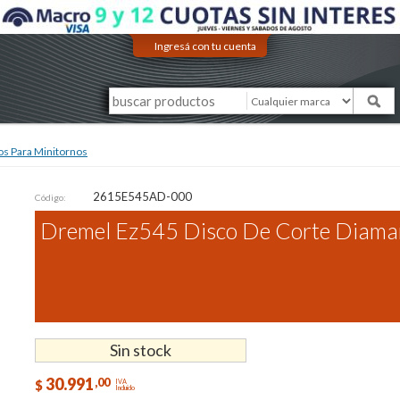
Ingresá con tu cuenta
os Para Minitornos
2615E545AD-000
Código:
Dremel Ez545 Disco De Corte Diama
Sin stock
30.991
,00
$
IVA
Incluido