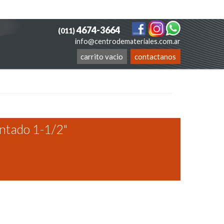
4674-3664
(011)
info@centrodemateriales.com.ar
carrito vacio
contactanos
ntado 1-1/2"