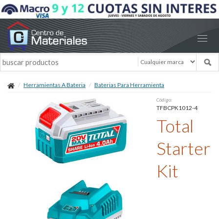
Herramientas A Bateria
Baterias Para Herramienta
Código:
TFBCPK1012-4
Total
Starter
Kit