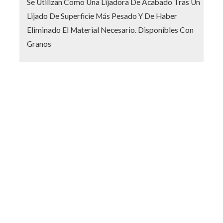
Se Utilizan Como Una Lijadora De Acabado Tras Un
Lijado De Superficie Más Pesado Y De Haber
Eliminado El Material Necesario. Disponibles Con
Granos
os incluyen IVA.
nsultas y/o denuncias ingrese aquí