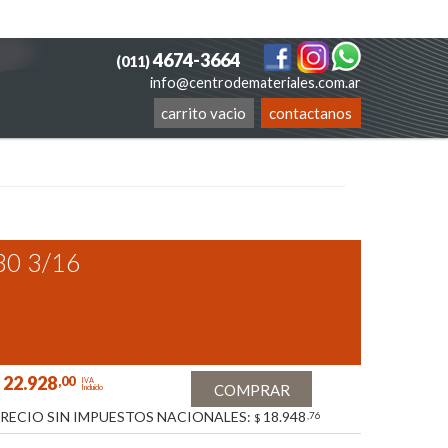
4674-3664
(011)
info@centrodemateriales.com.ar
carrito vacio
contactanos
 80 3/16
22.928
,00
IVA
COMPRAR
Incluido
RECIO SIN IMPUESTOS NACIONALES:
18.948
,76
$