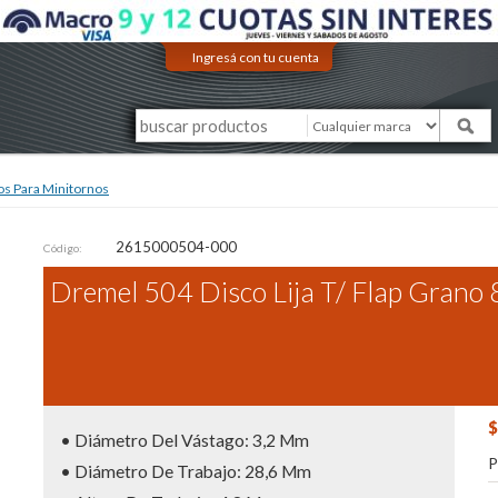
Ingresá con tu cuenta
os Para Minitornos
2615000504-000
Código:
Dremel 504 Disco Lija T/ Flap Grano
$
• Diámetro Del Vástago: 3,2 Mm
P
• Diámetro De Trabajo: 28,6 Mm