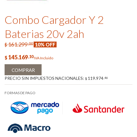
Combo Cargador Y 2
Baterias 20v 2ah
161.299
,00
10% OFF
$
145.169
,10
$
IVA Incluido
COMPRAR
PRECIO SIN IMPUESTOS NACIONALES:
119.974
,46
$
FORMAS DE PAGO