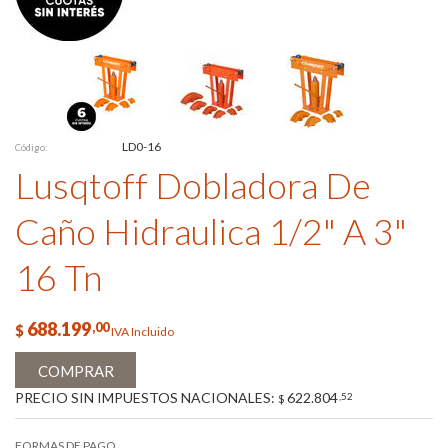
LD0-16
Código:
Lusqtoff Dobladora De
Caño Hidraulica 1/2" A 3"
16 Tn
688.199
,00
$
IVA Incluido
COMPRAR
PRECIO SIN IMPUESTOS NACIONALES:
622.804
,52
$
FORMAS DE PAGO