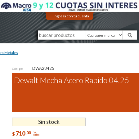
Ingresá con tu cuenta
ra Metales
DWA28425
Código:
Dewalt Mecha Acero Rapido 04.25
Sin stock
710
,00
$
IVA
Incluido