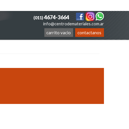
4674-3664
(011)
info@centrodemateriales.com.ar
carrito vacio
contactanos