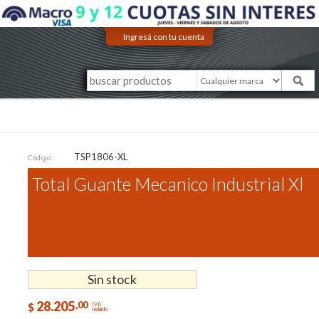
Ingresá con tu cuenta
TSP1806-XL
Código:
Total Guante Mecanico Industrial Xl
Sin stock
28.205
,00
$
IVA
Incluido