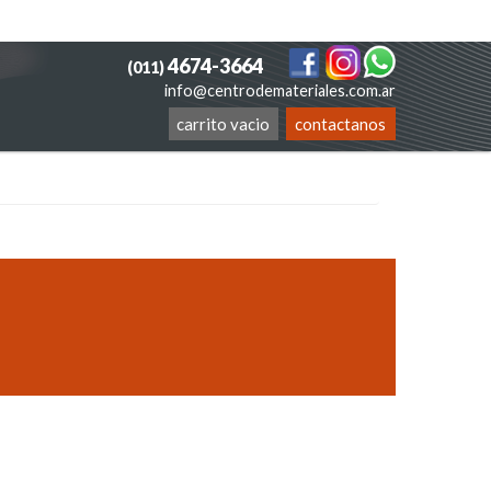
4674-3664
(011)
info@centrodemateriales.com.ar
carrito vacio
contactanos