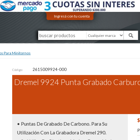
Ingresá con tu cuenta
os Para Minitornos
2615009924-000
Código:
Dremel 9924 Punta Grabado Carburo 
$
• Puntas De Grabado De Carbono. Para Su
P
Utilización Con La Grabadora Dremel 290.