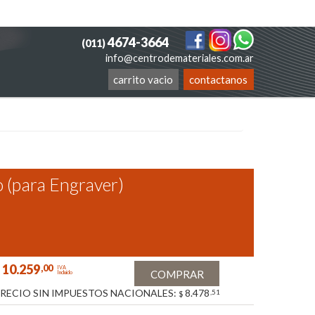
4674-3664
(011)
info@centrodemateriales.com.ar
carrito vacio
contactanos
(para Engraver)
10.259
,00
IVA
COMPRAR
Incluido
RECIO SIN IMPUESTOS NACIONALES:
8.478
,51
$