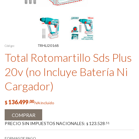
TRHLI20168
Código:
Total Rotomartillo Sds Plus
20v (no Incluye Batería Ni
Cargador)
136.499
,00
$
IVA Incluido
COMPRAR
PRECIO SIN IMPUESTOS NACIONALES:
123.528
,51
$
FORMAS DE PAGO