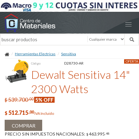
Herramientas Electricas
Sensitiva
OFERTA
D28730-AR
Código:
Dewalt Sensitiva 14"
2300 Watts
539.700
,00
5% OFF
$
512.715
,00
$
IVA Incluido
COMPRAR
PRECIO SIN IMPUESTOS NACIONALES:
463.995
,48
$