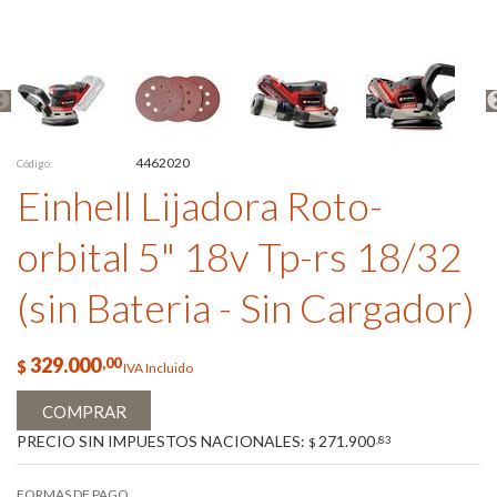
4462020
Código:
Einhell Lijadora Roto-
orbital 5" 18v Tp-rs 18/32
(sin Bateria - Sin Cargador)
329.000
,00
$
IVA Incluido
COMPRAR
PRECIO SIN IMPUESTOS NACIONALES:
271.900
,83
$
FORMAS DE PAGO