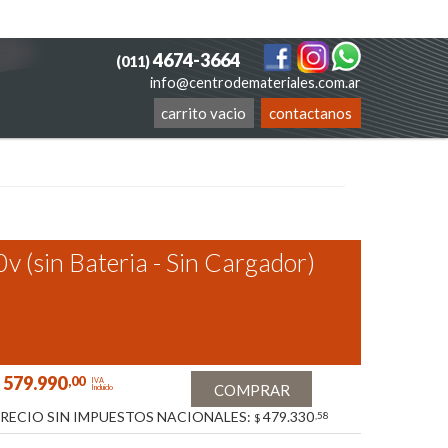
4674-3664
(011)
info@centrodemateriales.com.ar
carrito vacio
contactanos
v (sin Bateria - Sin Cargador)
579.990
,00
IVA
COMPRAR
Incluido
RECIO SIN IMPUESTOS NACIONALES:
479.330
,58
$