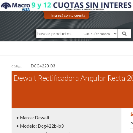
Ingresá con tu cuenta
DCG422B-B3
Código:
Dewalt Rectificadora Angular Recta 20
$
• Marca: Dewalt
P
• Modelo: Dcg422b-b3