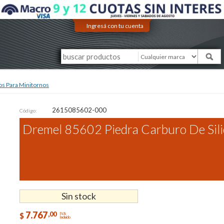
Ingresá con tu cuenta
os Para Minitornos
2615085602-000
Código:
Dremel 85602 Piedra Carburo De Sili
Sin stock
7.767
,00
$
IVA
Incluido