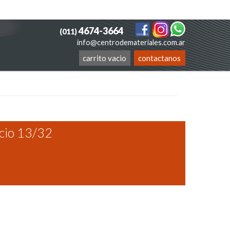
4674-3664
(011)
info@centrodemateriales.com.ar
carrito vacio
contactanos
cio 13/32