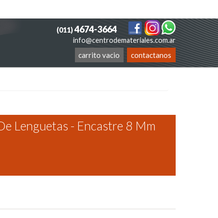
4674-3664
(011)
info@centrodemateriales.com.ar
carrito vacio
contactanos
 De Lenguetas - Encastre 8 Mm