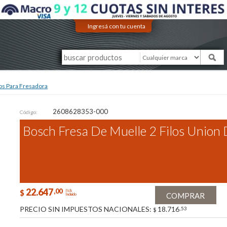
Ingresá con tu cuenta
os Para Fresadora
2608628353-000
Código:
Bosch Fresa De Muelle 2 Filos Union
22.647
,00
$
IVA
COMPRAR
Incluido
PRECIO SIN IMPUESTOS NACIONALES:
18.716
,53
$