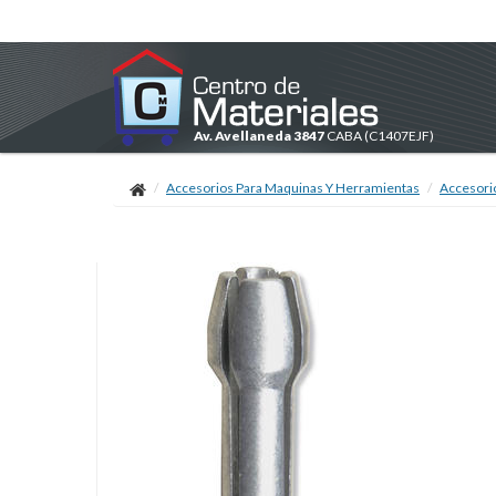
Av. Avellaneda 3847
CABA
(C1407EJF)
Accesorios Para Maquinas Y Herramientas
Accesori