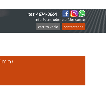
4674-3664
(011)
info@centrodemateriales.com.ar
carrito vacio
contactanos
,4mm)