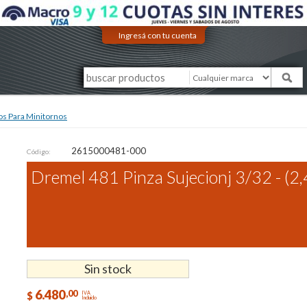
Ingresá con tu cuenta
os Para Minitornos
2615000481-000
Código:
Dremel 481 Pinza Sujecionj 3/32 - (2
Sin stock
6.480
,00
$
IVA
Incluido