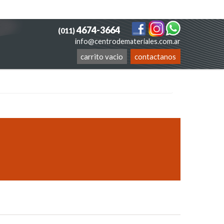
4674-3664
(011)
info@centrodemateriales.com.ar
carrito vacio
contactanos