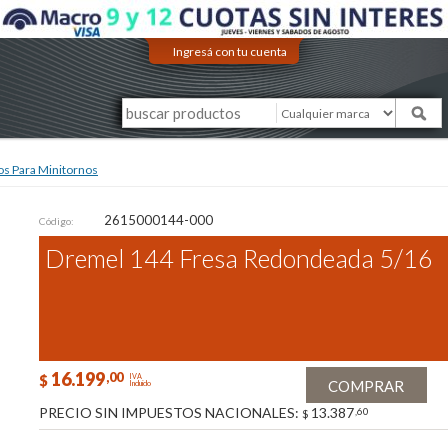
Ingresá con tu cuenta
os Para Minitornos
2615000144-000
Código:
Dremel 144 Fresa Redondeada 5/16
16.199
,00
$
IVA
COMPRAR
Incluido
PRECIO SIN IMPUESTOS NACIONALES:
13.387
,60
$