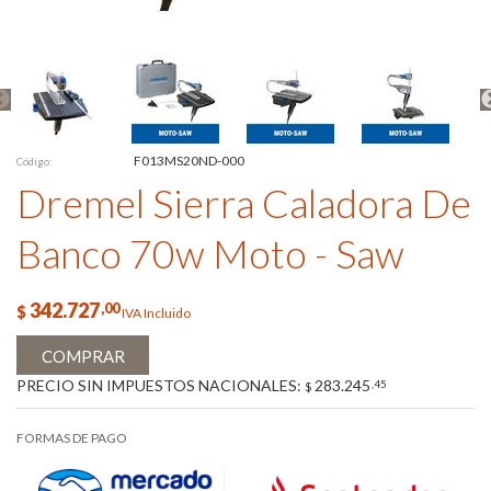
F013MS20ND-000
Código:
Dremel Sierra Caladora De
Banco 70w Moto - Saw
342.727
,00
$
IVA Incluido
COMPRAR
PRECIO SIN IMPUESTOS NACIONALES:
283.245
,45
$
FORMAS DE PAGO