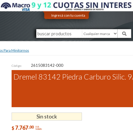
Ingresá con tu cuenta
os Para Minitornos
2615083142-000
Código:
Dremel 83142 Piedra Carburo Silic. 
Sin stock
7.767
,00
$
IVA
Incluido