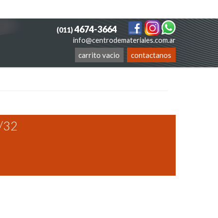
4674-3664
(011)
info@centrodemateriales.com.ar
carrito vacio
contactanos
9/32