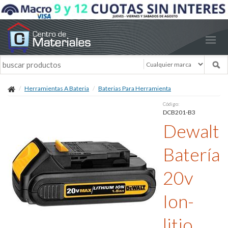
Herramientas A Bateria
Baterias Para Herramienta
Código:
DCB201-B3
Dewalt
Batería
20v
Ion-
litio