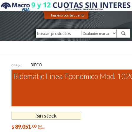
Ingresá con tu cuenta
BIECO
Código:
Bidematic Linea Economico Mod. 102
Sin stock
89.051
,00
$
IVA
Incluido