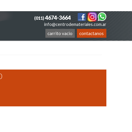
4674-3664
(011)
info@centrodemateriales.com.ar
carrito vacio
contactanos
0