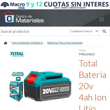
Herramientas A Bateria
Baterias Para Herramienta
Código:
TFBLI20021
Total
Bateria
20v
4ah Ion
Litio