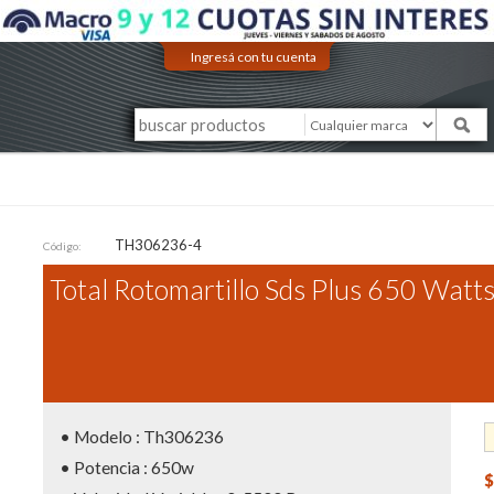
Ingresá con tu cuenta
TH306236-4
Código:
Total Rotomartillo Sds Plus 650 Watt
• Modelo : Th306236
• Potencia : 650w
$