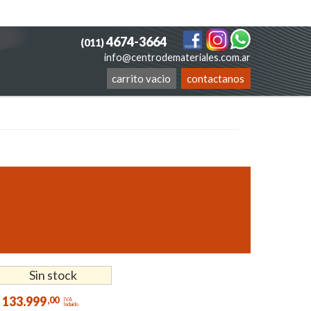
4674-3664
(011)
info@centrodemateriales.com.ar
carrito vacio
contactanos
s
Sin stock
133.999
,00
IVA
Incluido