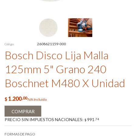
2608621159-000
Código:
Bosch Disco Lija Malla
125mm 5" Grano 240
Boschnet M480 X Unidad
1.200
,00
$
IVA Incluido
COMPRAR
PRECIO SIN IMPUESTOS NACIONALES:
991
,74
$
FORMAS DE PAGO