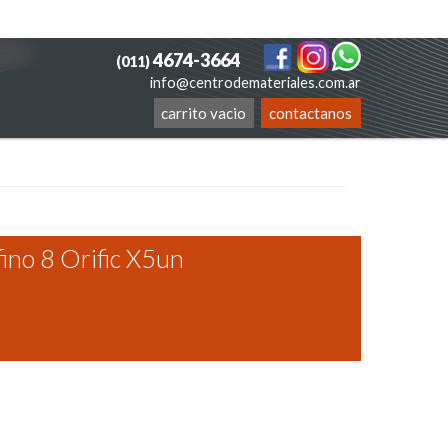
4674-3664
(011)
info@centrodemateriales.com.ar
carrito vacio
contactanos
ino 8 Orific X5un