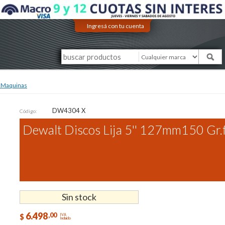
Ingresá con tu cuenta
a Maquinas
DW4304 X
Código:
Dewalt Discos Lija 5'' 127mm150 Gr.f
Sin stock
6.498
,00
$
IVA
Incluido