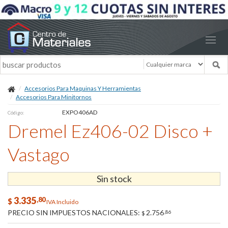
Accesorios Para Maquinas Y Herramientas
Accesorios Para Minitornos
EXPO406AD
Código:
Dremel Ez406-02 Disco +
Vastago
Sin stock
3.335
,80
$
IVA Incluido
PRECIO SIN IMPUESTOS NACIONALES:
2.756
,86
$