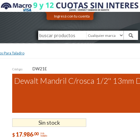
Ingresá con tu cuenta
s Para Taladro
DW21E
Código:
Dewalt Mandril C/rosca 1/2'' 13mm
Sin stock
17.986
,00
$
IVA
Incluido