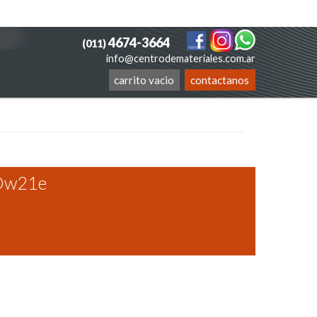
4674-3664
(011)
info@centrodemateriales.com.ar
carrito vacio
contactanos
 Dw21e