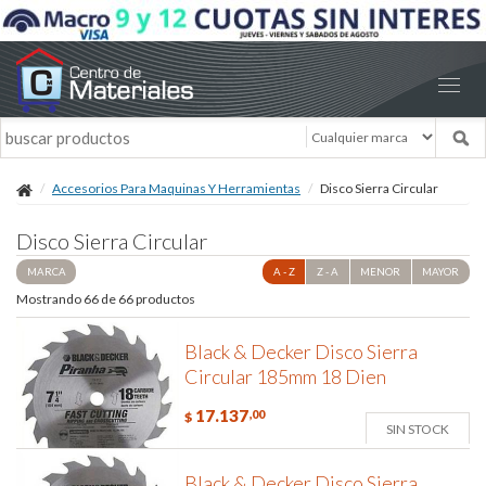
Accesorios Para Maquinas Y Herramientas
Disco Sierra Circular
Disco Sierra Circular
MARCA
A - Z
Z - A
MENOR
MAYOR
Mostrando 66 de 66 productos
Black & Decker Disco Sierra
Circular 185mm 18 Dien
17.137
,00
$
SIN STOCK
Black & Decker Disco Sierra