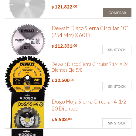
121.822
,00
$
COMPRAR
Dewalt Disco Sierra Circular 10"
(254 Mm) X 60 D
112.331
,00
$
SIN STOCK
Dewalt Disco Sierra Circular 71/4 X 24
Dientes Eje 5/8
32.500
,00
$
SIN STOCK
Dogo Hoja Sierra Circular 4-1/2 -
20 Dientes
5.503
,00
$
SIN STOCK