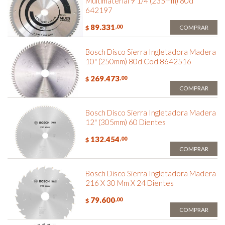
Multimaterial 9 1/4 (235mm) 80d
642197
89.331
,00
COMPRAR
$
Bosch Disco Sierra Ingletadora Madera
10" (250mm) 80d Cod 8642516
269.473
,00
$
COMPRAR
Bosch Disco Sierra Ingletadora Madera
12" (305mm) 60 Dientes
132.454
,00
$
COMPRAR
Bosch Disco Sierra Ingletadora Madera
216 X 30 Mm X 24 Dientes
79.600
,00
$
COMPRAR