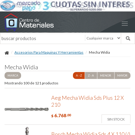
Accesorios Para Maquinas Y Herramientas
Mecha Widia
Mecha Widia
MARCA
A - Z
Z - A
MENOR
MAYOR
Mostrando 100 de 121 productos
Aeg Mecha Widia Sds Plus 12 X
210
6.768
,00
$
SIN STOCK
Bosch Mecha Widia Sds 4 X 110 (/)