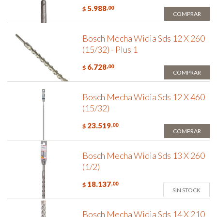
5.988
,00
$
COMPRAR
Bosch Mecha Widia Sds 12 X 260
(15/32) - Plus 1
6.728
,00
$
COMPRAR
Bosch Mecha Widia Sds 12 X 460
(15/32)
23.519
,00
$
COMPRAR
Bosch Mecha Widia Sds 13 X 260
(1/2)
18.137
,00
$
SIN STOCK
Bosch Mecha Widia Sds 14 X 210