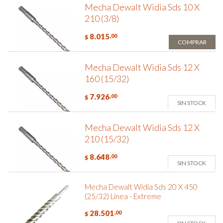
Mecha Dewalt Widia Sds 10 X
210 (3/8)
8.015
,00
$
COMPRAR
Mecha Dewalt Widia Sds 12 X
160 (15/32)
7.926
,00
$
SIN STOCK
Mecha Dewalt Widia Sds 12 X
210 (15/32)
8.648
,00
$
SIN STOCK
Mecha Dewalt Widia Sds 20 X 450
(25/32) Linea - Extreme
28.501
,00
$