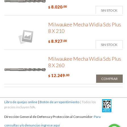
8.020
,00
$
SIN STOCK
Milwaukee Mecha Widia Sds Plus
8 X 210
8.927
,00
$
SIN STOCK
Milwaukee Mecha Widia Sds Plus
8 X 260
12.249
,00
$
COMPRAR
Libro de quejas online
|
Botón de arrepentimiento
| Todos los
precios incluyen IVA.
Dirección General de Defensa y Protección al Consumidor:
Para
consultas y/o denuncias ingrese aquí