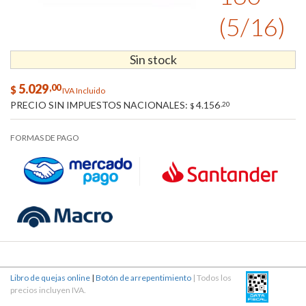
(5/16)
Sin stock
5.029
,00
$
IVA Incluido
PRECIO SIN IMPUESTOS NACIONALES:
4.156
,20
$
FORMAS DE PAGO
Libro de quejas online
|
Botón de arrepentimiento
| Todos los
precios incluyen IVA.