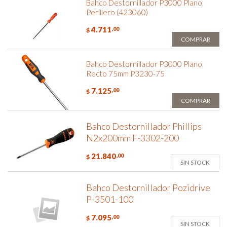
Bahco Destornillador P3000 Plano
Perillero (423060)
4.711
,00
$
COMPRAR
Bahco Destornillador P3000 Plano
Recto 75mm P3230-75
7.125
,00
$
COMPRAR
Bahco Destornillador Phillips
N2x200mm F-3302-200
21.840
,00
$
SIN STOCK
Bahco Destornillador Pozidrive
P-3501-100
7.095
,00
$
SIN STOCK