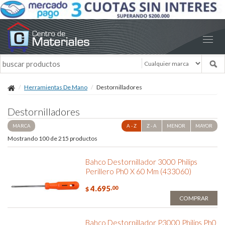
Herramientas De Mano
Destornilladores
Destornilladores
MARCA
A - Z
Z - A
MENOR
MAYOR
Mostrando 100 de 215 productos
Bahco Destornillador 3000 Philips
Perillero Ph0 X 60 Mm (433060)
4.695
,00
$
COMPRAR
Bahco Destornillador P3000 Philips Ph0