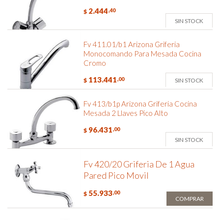
2.444
,40
$
SIN STOCK
Fv 411.01/b1 Arizona Griferia
Monocomando Para Mesada Cocina
Cromo
113.441
,00
SIN STOCK
$
Fv 413/b1p Arizona Griferia Cocina
Mesada 2 Llaves Pico Alto
96.431
,00
$
SIN STOCK
Fv 420/20 Griferia De 1 Agua
Pared Pico Movil
55.933
,00
$
COMPRAR