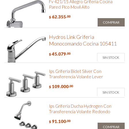
Fv 421/15 Allegro Griferia Cocina
Pared Pico Movil Alto
62.355
,00
$
COMPRAR
Hydros Link Griferia
Monocomando Cocina 105411
45.079
,00
$
SIN STOCK
Ips Griferia Bidet Silver Con
Transferencia Volante Lever
109.000
,00
$
SIN STOCK
Ips Griferia Ducha Hydrogen Con
Transferencia Volante Redondo
91.100
,00
$
COMPRAR