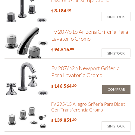
Lavatorio Con Sopapa Cromo
3.184
,80
$
SIN STOCK
Fv 207/b1p Arizona Griferia Para
Lavatorio Cromo
94.516
,00
$
SIN STOCK
Fv 207/b2p Newport Griferia
Para Lavatorio Cromo
146.564
,00
$
COMPRAR
Fv 295/15 Allegro Griferia Para Bidet
Con Transferencia Cromo
139.851
,00
$
SIN STOCK