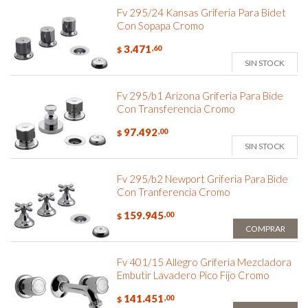
Fv 295/24 Kansas Griferia Para Bidet
Con Sopapa Cromo
3.471
,60
$
SIN STOCK
Fv 295/b1 Arizona Griferia Para Bide
Con Transferencia Cromo
97.492
,00
$
SIN STOCK
Fv 295/b2 Newport Griferia Para Bide
Con Tranferencia Cromo
159.945
,00
$
COMPRAR
Fv 401/15 Allegro Griferia Mezcladora
Embutir Lavadero Pico Fijo Cromo
141.451
,00
$