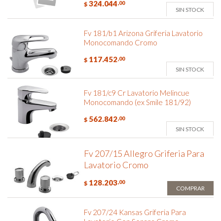
324.044
,00
$
SIN STOCK
Fv 181/b1 Arizona Griferia Lavatorio
Monocomando Cromo
117.452
,00
$
SIN STOCK
Fv 181/c9 Cr Lavatorio Melincue
Monocomando (ex Smile 181/92)
562.842
,00
$
SIN STOCK
Fv 207/15 Allegro Griferia Para
Lavatorio Cromo
128.203
,00
$
COMPRAR
Fv 207/24 Kansas Griferia Para