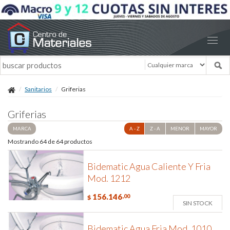
Sanitarios
Griferias
Griferias
MARCA
A - Z
Z - A
MENOR
MAYOR
Mostrando 64 de 64 productos
Bidematic Agua Caliente Y Fria
Mod. 1212
156.146
,00
$
SIN STOCK
Bidematic Agua Fria Mod. 1010