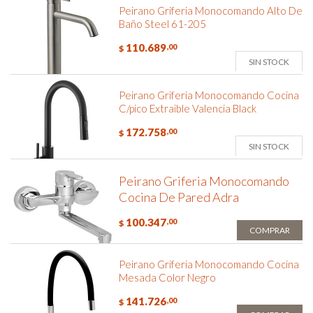
Peirano Griferia Monocomando Alto De
Baño Steel 61-205
110.689
,00
$
SIN STOCK
Peirano Griferia Monocomando Cocina
C/pico Extraible Valencia Black
172.758
,00
$
SIN STOCK
Peirano Griferia Monocomando
Cocina De Pared Adra
100.347
,00
$
COMPRAR
Peirano Griferia Monocomando Cocina
Mesada Color Negro
141.726
,00
$