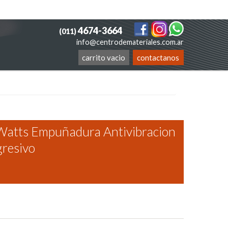
4674-3664
(011)
info@centrodemateriales.com.ar
carrito vacio
contactanos
atts Empuñadura Antivibracion
gresivo