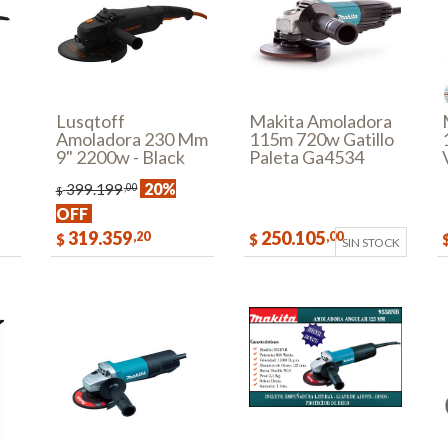
Lusqtoff
Makita Amoladora
Amoladora 230 Mm
115m 720w Gatillo
9" 2200w - Black
Paleta Ga4534
Series
20%
399.199
,00
$
OFF
319.359
250.105
,20
,00
$
$
SIN STOCK
AR
COMPRAR