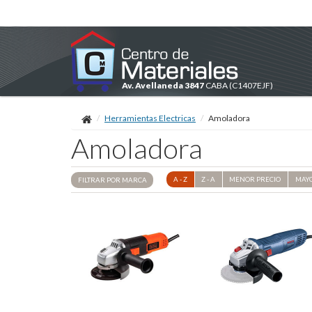
Av. Avellaneda 3847
CABA
(C1407EJF)
Herramientas Electricas
Amoladora
Amoladora
A - Z
Z - A
MENOR
PRECIO
MAY
FILTRAR POR
MARCA