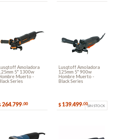
COMPRAR
COMPRAR
Lusqtoff Amoladora
Lusqtoff Amoladora
125mm 5" 1300w
125mm 5" 900w
Hombre Muerto -
Hombre Muerto -
Black Series
Black Series
264.799
139.499
,00
,00
$
$
SIN STOCK
COMPRAR