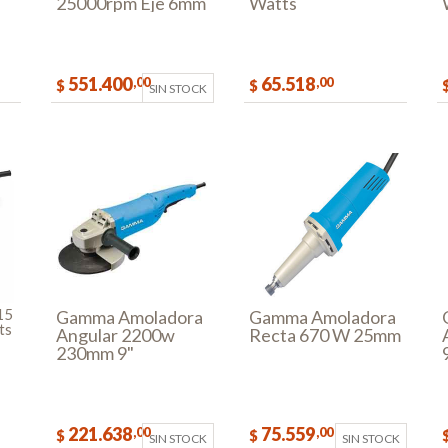
25000rpm Eje 6mm
Watts
551.400
65.518
,00
,00
$
$
SIN STOCK
AR
COMPRAR
15
Gamma Amoladora
Gamma Amoladora
ts
Angular 2200w
Recta 670 W 25mm
230mm 9"
221.638
75.559
,00
,00
$
$
SIN STOCK
SIN STOCK