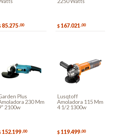
Watts
2250 Watts
85.275
167.021
,00
,00
$
$
COMPRAR
COMPRAR
Garden Plus
Lusqtoff
Amoladora 230 Mm
Amoladora 115 Mm
9" 2100w
4 1/2 1300w
152.199
119.499
,00
,00
$
$