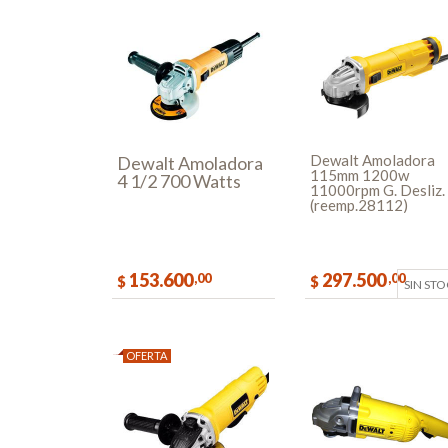
Dewalt Amoladora
Dewalt Amoladora
115mm 1200w
4 1/2 700 Watts
11000rpm G. Desliz.
(reemp.28112)
153.600
297.500
,00
,00
$
$
SIN ST
COMPRAR
OFERTA