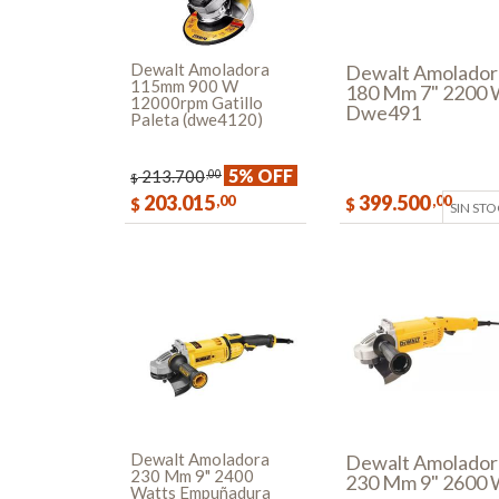
Dewalt Amoladora
Dewalt Amolador
115mm 900 W
180 Mm 7" 2200
12000rpm Gatillo
Dwe491
Paleta (dwe4120)
5% OFF
213.700
,00
$
203.015
399.500
,00
,00
$
$
SIN ST
COMPRAR
Dewalt Amoladora
Dewalt Amolador
230 Mm 9" 2400
230 Mm 9" 2600
Watts Empuñadura