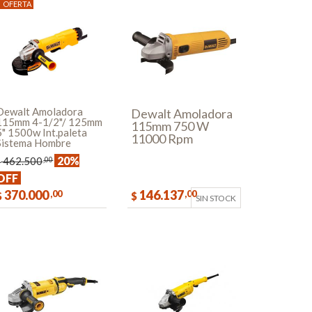
OFERTA
Dewalt Amoladora
Dewalt Amoladora
115mm 4-1/2"/ 125mm
115mm 750 W
5" 1500w Int.paleta
11000 Rpm
Sistema Hombre
Dwe4010-ar
Muerto
20%
462.500
,00
$
OFF
370.000
146.137
,00
,00
$
$
SIN STOCK
COMPRAR