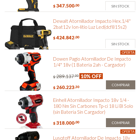
347.500
,00
SIN STOCK
$
Dewalt Atornillador Impacto Hex.1/4''
2bat12v Ion-litio Luz Led(dcf815s2)
424.842
,00
$
SIN STOCK
OFERTA
Dowen Pagio Atornillador De Impacto
1/4" 18v (1 Bateria 2ah - Cargador)
10% OFF
289.137
,00
$
COMPRAR
260.223
,30
$
Einhell Atornillador Impacto 18v 1/4 -
180 Nm Sin Carbones Tp-ci 18 Li Bl Solo
(sin Bateria Sin Cargador)
318.000
,00
COMPRAR
$
OFERTA
Lusqtoff Atornillador De Impacto 18v