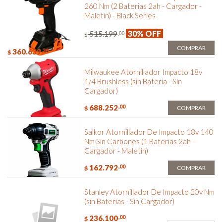
260 Nm (2 Baterias 2ah - Cargador -
Maletin) - Black Series
30% OFF
515.199
,00
$
COMPRAR
360.639
,30
$
Milwaukee Atornillador Impacto 18v
1/4 Brushless (sin Bateria - Sin
Cargador)
688.252
,00
COMPRAR
$
Salkor Atornillador De Impacto 18v 140
Nm Sin Carbones (1 Baterias 2ah -
Cargador - Maletin)
162.792
,00
COMPRAR
$
Stanley Atornillador De Impacto 20v Nm
(sin Baterias - Sin Cargador)
236.100
,00
$