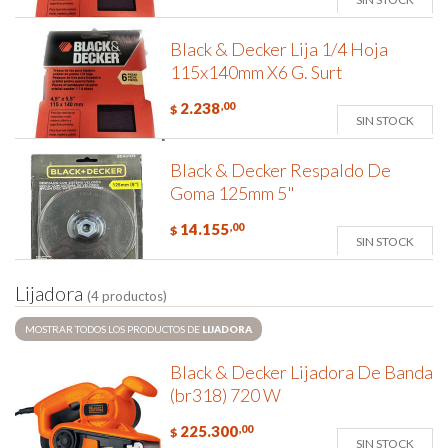
Black & Decker Lija 1/4 Hoja
115x140mm X6 G. Surt
2.238
,00
$
SIN STOCK
Black & Decker Respaldo De
Goma 125mm 5"
14.155
,00
$
SIN STOCK
L
i
j
a
d
o
r
a
(4 productos)
MOSTRAR TODOS LOS PRODUCTOS DE
LIJADORA
Black & Decker Lijadora De Banda
(br318) 720 W
225.300
,00
$
SIN STOCK