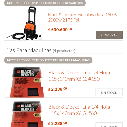
MOSTRAR TODOS LOS PRODUCTOS DE
HIDROLAVADORA
Black & Decker Hidrolavadora 150 Bar
2000w 2175 Psi
530.600
,00
$
COMPRAR
L
i
j
a
s
P
a
r
a
M
a
q
u
i
n
a
s
(4 productos)
MOSTRAR TODOS LOS PRODUCTOS DE
LIJAS PARA MAQUINAS
Black & Decker Lija 1/4 Hoja
115x140mm X6 G. #150
2.238
,00
$
SIN STOCK
Black & Decker Lija 1/4 Hoja
115x140mm X6 G. #60
2.238
,00
$
SIN STOCK