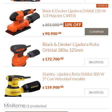
OFERTA
Black & Decker Lijadora Orbital 150 W
1/3 Hoja (ex Cd455)
10% OFF
101.000
,00
$
COMPRAR
90.900
,00
$
Black & Decker Lijadora Roto
Orbital 180w 125mm
172.700
,00
$
SIN STOCK
Stanley - Lijadora Roto Orbital 300 W
5" Con Velocidad Variable
159.900
,00
$
SIN STOCK
M
i
n
i
t
o
r
n
o
(1 productos)