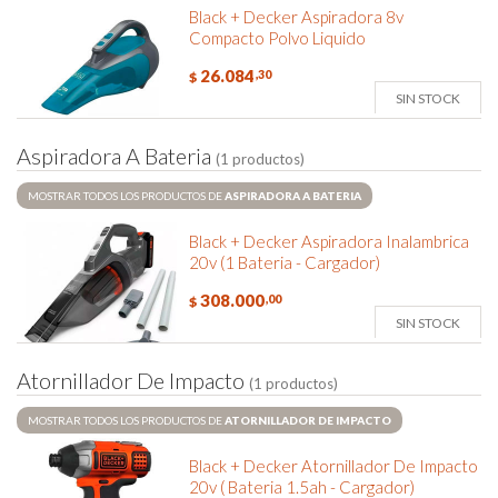
Black + Decker Aspiradora 8v
Compacto Polvo Liquido
26.084
,30
$
SIN STOCK
A
s
p
i
r
a
d
o
r
a
A
B
a
t
e
r
i
a
(1 productos)
MOSTRAR TODOS LOS PRODUCTOS DE
ASPIRADORA A BATERIA
Black + Decker Aspiradora Inalambrica
20v (1 Bateria - Cargador)
308.000
,00
$
SIN STOCK
A
t
o
r
n
i
l
l
a
d
o
r
D
e
I
m
p
a
c
t
o
(1 productos)
MOSTRAR TODOS LOS PRODUCTOS DE
ATORNILLADOR DE IMPACTO
Black + Decker Atornillador De Impacto
20v ( Bateria 1.5ah - Cargador)