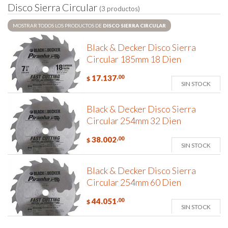
D
i
s
c
o
S
i
e
r
r
a
C
i
r
c
u
l
a
r
(3 productos)
MOSTRAR TODOS LOS PRODUCTOS DE
DISCO SIERRA CIRCULAR
Black & Decker Disco Sierra
Circular 185mm 18 Dien
17.137
,00
$
SIN STOCK
Black & Decker Disco Sierra
Circular 254mm 32 Dien
38.002
,00
$
SIN STOCK
Black & Decker Disco Sierra
Circular 254mm 60 Dien
44.051
,00
$
SIN STOCK