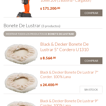
10mm 20v (1 Bateria - Cargador)
171.200
,00
$
COMPRAR
B
o
n
e
t
e
D
e
L
u
s
t
r
a
r
(3 productos)
MOSTRAR TODOS LOS PRODUCTOS DE
BONETE DE LUSTRAR
Black & Decker Bonete De
Lustrar 5" Cordero U1310
8.564
,00
$
COMPRAR
Black & Decker Bonete De Lustrar 7''
Corder. 100% Lana
24.400
,00
$
SIN STOCK
Black & Decker Bonete De Lustrar 9''
Corder. 100% Lana