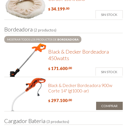
34.199
,00
$
SIN STOCK
B
o
r
d
e
a
d
o
r
a
(2 productos)
MOSTRAR TODOS LOS PRODUCTOS DE
BORDEADORA
Black & Decker Bordeadora
450watts
171.600
,00
$
SIN STOCK
Black & Decker Bordeadora 900w
Corte 14" (gl1000-ar)
297.100
,00
$
COMPRAR
C
a
r
g
a
d
o
r
B
a
t
e
r
i
a
(3 productos)