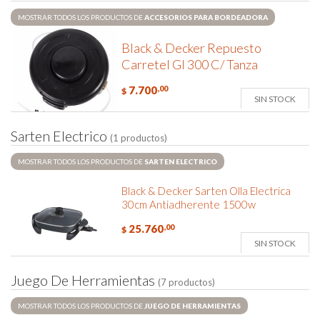
MOSTRAR TODOS LOS PRODUCTOS DE
ACCESORIOS PARA BORDEADORA
Black & Decker Repuesto
Carretel Gl 300 C/ Tanza
7.700
,00
$
SIN STOCK
S
a
r
t
e
n
E
l
e
c
t
r
i
c
o
(1 productos)
MOSTRAR TODOS LOS PRODUCTOS DE
SARTEN ELECTRICO
Black & Decker Sarten Olla Electrica
30cm Antiadherente 1500w
25.760
,00
$
SIN STOCK
J
u
e
g
o
D
e
H
e
r
r
a
m
i
e
n
t
a
s
(7 productos)
MOSTRAR TODOS LOS PRODUCTOS DE
JUEGO DE HERRAMIENTAS