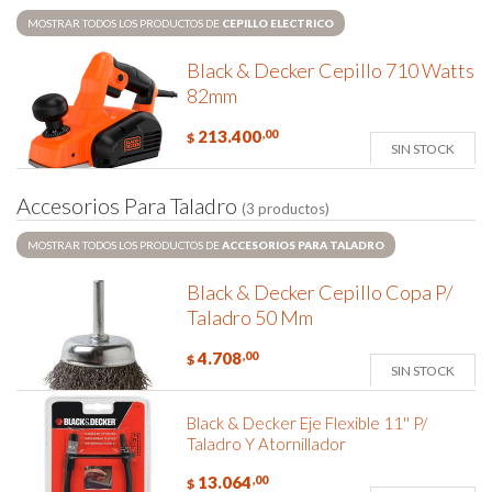
MOSTRAR TODOS LOS PRODUCTOS DE
CEPILLO ELECTRICO
Black & Decker Cepillo 710 Watts
82mm
213.400
,00
$
SIN STOCK
A
c
c
e
s
o
r
i
o
s
P
a
r
a
T
a
l
a
d
r
o
(3 productos)
MOSTRAR TODOS LOS PRODUCTOS DE
ACCESORIOS PARA TALADRO
Black & Decker Cepillo Copa P/
Taladro 50 Mm
4.708
,00
$
SIN STOCK
Black & Decker Eje Flexible 11'' P/
Taladro Y Atornillador
13.064
,00
$