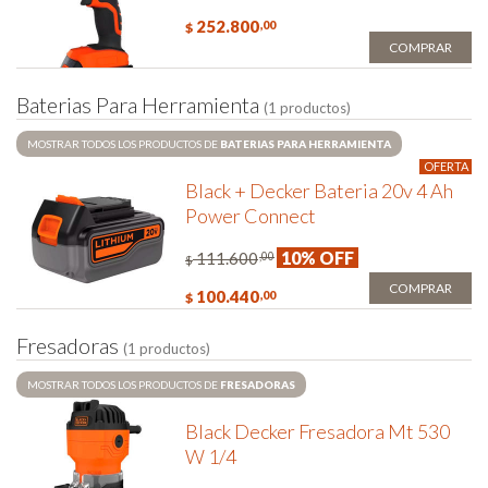
252.800
,00
$
COMPRAR
B
a
t
e
r
i
a
s
P
a
r
a
H
e
r
r
a
m
i
e
n
t
a
(1 productos)
MOSTRAR TODOS LOS PRODUCTOS DE
BATERIAS PARA HERRAMIENTA
OFERTA
Black + Decker Bateria 20v 4 Ah
Power Connect
10% OFF
111.600
,00
$
COMPRAR
100.440
,00
$
F
r
e
s
a
d
o
r
a
s
(1 productos)
MOSTRAR TODOS LOS PRODUCTOS DE
FRESADORAS
Black Decker Fresadora Mt 530
W 1/4