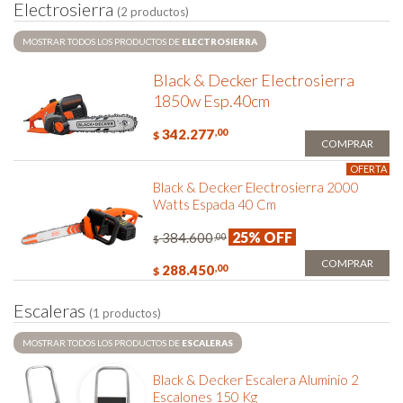
E
l
e
c
t
r
o
s
i
e
r
r
a
(2 productos)
MOSTRAR TODOS LOS PRODUCTOS DE
ELECTROSIERRA
Black & Decker Electrosierra
1850w Esp.40cm
342.277
,00
$
COMPRAR
OFERTA
Black & Decker Electrosierra 2000
Watts Espada 40 Cm
25% OFF
384.600
,00
$
COMPRAR
288.450
,00
$
E
s
c
a
l
e
r
a
s
(1 productos)
MOSTRAR TODOS LOS PRODUCTOS DE
ESCALERAS
Black & Decker Escalera Aluminio 2
Escalones 150 Kg