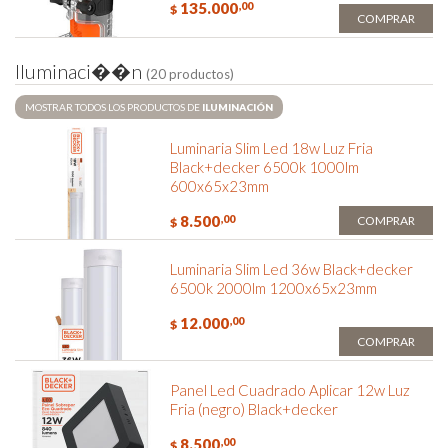
135.000
,00
$
COMPRAR
I
l
u
m
i
n
a
c
i
�
�
n
(20 productos)
MOSTRAR TODOS LOS PRODUCTOS DE
ILUMINACIÓN
Luminaria Slim Led 18w Luz Fria
Black+decker 6500k 1000lm
600x65x23mm
8.500
,00
COMPRAR
$
Luminaria Slim Led 36w Black+decker
6500k 2000lm 1200x65x23mm
12.000
,00
$
COMPRAR
Panel Led Cuadrado Aplicar 12w Luz
Fria (negro) Black+decker
8.500
,00
$