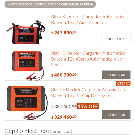
MOSTRAR TODOS LOS PRODUCTOS DE
CARGADOR BATERIA
Black & Decker Cargador Automatico
Bateria 12v 2 Amp Visor Led
247.800
,00
$
SIN STOCK
Black & Decker Cargador Automatico
Bateria 12v 40amp Automatico Visor
Led
480.700
,00
COMPRAR
$
OFERTA
Black + Decker Cargador Automatico
Bateria 12v 25 Amp Display Led
15% OFF
387.600
,00
$
COMPRAR
329.460
,00
$
C
e
p
i
l
l
o
E
l
e
c
t
r
i
c
o
(1 productos)