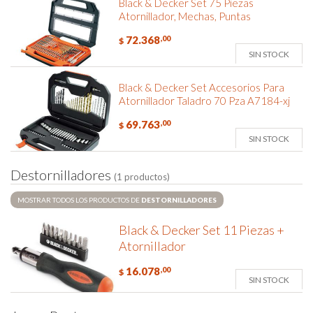
Black & Decker Set 75 Piezas
Atornillador, Mechas, Puntas
72.368
,00
$
SIN STOCK
Black & Decker Set Accesorios Para
Atornillador Taladro 70 Pza A7184-xj
69.763
,00
$
SIN STOCK
D
e
s
t
o
r
n
i
l
l
a
d
o
r
e
s
(1 productos)
MOSTRAR TODOS LOS PRODUCTOS DE
DESTORNILLADORES
Black & Decker Set 11 Piezas +
Atornillador
16.078
,00
$
SIN STOCK