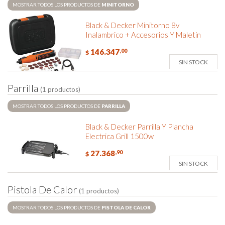
MOSTRAR TODOS LOS PRODUCTOS DE
MINITORNO
Black & Decker Minitorno 8v
Inalambrico + Accesorios Y Maletin
146.347
,00
$
SIN STOCK
P
a
r
r
i
l
l
a
(1 productos)
MOSTRAR TODOS LOS PRODUCTOS DE
PARRILLA
Black & Decker Parrilla Y Plancha
Electrica Grill 1500w
27.368
,90
$
SIN STOCK
P
i
s
t
o
l
a
D
e
C
a
l
o
r
(1 productos)
MOSTRAR TODOS LOS PRODUCTOS DE
PISTOLA DE CALOR