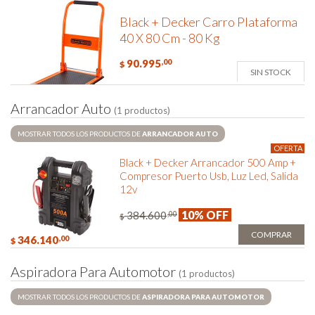
Black + Decker Carro Plataforma
40 X 80 Cm - 80 Kg
90.995
,00
$
SIN STOCK
A
r
r
a
n
c
a
d
o
r
A
u
t
o
(1 productos)
MOSTRAR TODOS LOS PRODUCTOS DE
ARRANCADOR AUTO
OFERTA
Black + Decker Arrancador 500 Amp +
Compresor Puerto Usb, Luz Led, Salida
12v
10% OFF
384.600
,00
$
COMPRAR
346.140
,00
$
A
s
p
i
r
a
d
o
r
a
P
a
r
a
A
u
t
o
m
o
t
o
r
(1 productos)
MOSTRAR TODOS LOS PRODUCTOS DE
ASPIRADORA PARA AUTOMOTOR