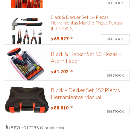
SIN STOCK
Black & Decker Set 16 Piezas
Herramientas Martillo Pinzas Puntas
(hdt51902)
69.827
,00
SIN STOCK
$
Black & Decker Set 50 Piezas +
Atornillador T
41.702
,00
$
SIN STOCK
Black + Decker Set 152 Piezas
Herramientas Manual
88.810
,00
$
SIN STOCK
J
u
e
g
o
P
u
n
t
a
s
(9 productos)