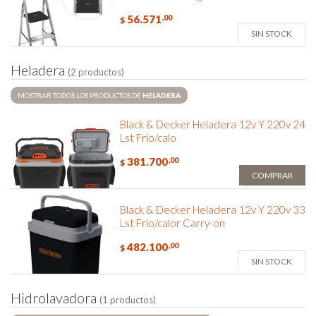
56.571
,00
$
SIN STOCK
H
e
l
a
d
e
r
a
(2 productos)
MOSTRAR TODOS LOS PRODUCTOS DE
HELADERA
Black & Decker Heladera 12v Y 220v 24
Lst Frio/calo
381.700
,00
$
COMPRAR
Black & Decker Heladera 12v Y 220v 33
Lst Frio/calor Carry-on
482.100
,00
$
SIN STOCK
H
i
d
r
o
l
a
v
a
d
o
r
a
(1 productos)