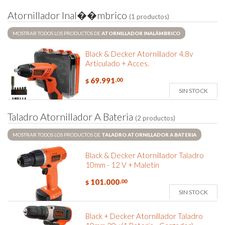
A
t
o
r
n
i
l
l
a
d
o
r
I
n
a
l
�
�
m
b
r
i
c
o
(1 productos)
MOSTRAR TODOS LOS PRODUCTOS DE
ATORNILLADOR INALÁMBRICO
Black & Decker Atornillador 4.8v
Articulado + Acces.
69.991
,00
$
SIN STOCK
T
a
l
a
d
r
o
A
t
o
r
n
i
l
l
a
d
o
r
A
B
a
t
e
r
i
a
(2 productos)
MOSTRAR TODOS LOS PRODUCTOS DE
TALADRO ATORNILLADOR A BATERIA
Black & Decker Atornillador Taladro
10mm - 12 V + Maletin
101.000
,00
$
SIN STOCK
Black + Decker Atornillador Taladro