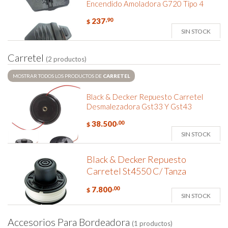
Encendido Amoladora G720 Tipo 4
237
,90
$
SIN STOCK
C
a
r
r
e
t
e
l
(2 productos)
MOSTRAR TODOS LOS PRODUCTOS DE
CARRETEL
Black & Decker Repuesto Carretel
Desmalezadora Gst33 Y Gst43
38.500
,00
$
SIN STOCK
Black & Decker Repuesto
Carretel St4550 C/ Tanza
7.800
,00
$
SIN STOCK
A
c
c
e
s
o
r
i
o
s
P
a
r
a
B
o
r
d
e
a
d
o
r
a
(1 productos)