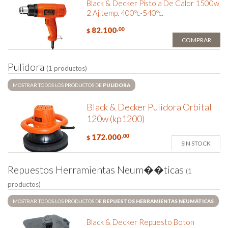
Black & Decker Pistola De Calor 1500w
2 Aj.temp. 400ºc-540ºc.
82.100
,00
$
COMPRAR
P
u
l
i
d
o
r
a
(1 productos)
MOSTRAR TODOS LOS PRODUCTOS DE
PULIDORA
Black & Decker Pulidora Orbital
120w (kp1200)
172.000
,00
$
SIN STOCK
R
e
p
u
e
s
t
o
s
H
e
r
r
a
m
i
e
n
t
a
s
N
e
u
m
�
�
t
i
c
a
s
(1
productos)
MOSTRAR TODOS LOS PRODUCTOS DE
REPUESTOS HERRAMIENTAS NEUMÁTICAS
Black & Decker Repuesto Boton