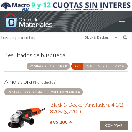
Resultados de busqueda
MOSTRAR SOLO CON STOCK
A - Z
Z - A
MENOR
MAYOR
A
m
o
l
a
d
o
r
a
(1 productos)
MOSTRAR TODOS LOS PRODUCTOS DE
AMOLADORA
Black & Decker Amoladora 4 1/2
820w (g720n)
85.200
,00
$
COMPRAR