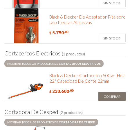
SIN STOCK
Black & Decker Ele Adaptador P/taladro
Uso Piedras Abrasivas
5.790
,00
$
SIN STOCK
C
o
r
t
a
c
e
r
c
o
s
E
l
e
c
t
r
i
c
o
s
(1 productos)
MOSTRAR TODOS LOS PRODUCTOS DE
CORTACERCOS ELECTRICOS
Black & Decker Cortacerco 500w - Hoja
22" Capacidad De Corte 22mm
233.600
,00
$
COMPRAR
C
o
r
t
a
d
o
r
a
D
e
C
e
s
p
e
d
(2 productos)
MOSTRAR TODOS LOS PRODUCTOS DE
CORTADORA DE CESPED