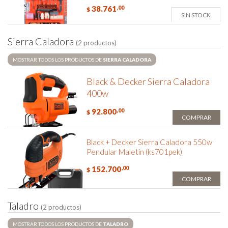
38.761
,00
$
SIN STOCK
S
i
e
r
r
a
C
a
l
a
d
o
r
a
(2 productos)
MOSTRAR TODOS LOS PRODUCTOS DE
SIERRA CALADORA
Black & Decker Sierra Caladora
400w
92.800
,00
$
COMPRAR
Black + Decker Sierra Caladora 550w
Pendular Maletin (ks701pek)
152.700
,00
$
COMPRAR
T
a
l
a
d
r
o
(2 productos)
MOSTRAR TODOS LOS PRODUCTOS DE
TALADRO