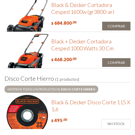
Black & Decker Cortadora
Cesped 1600w (gr3800-ar)
684.800
,00
$
COMPRAR
Black + Decker Cortadora
Cesped 1000 Watts 30 Cm
468.200
,00
$
COMPRAR
D
i
s
c
o
C
o
r
t
e
H
i
e
r
r
o
(1 productos)
MOSTRAR TODOS LOS PRODUCTOS DE
DISCO CORTE HIERRO
Black & Decker Disco Corte 115 X
1,6
495
,00
$
SIN STOCK