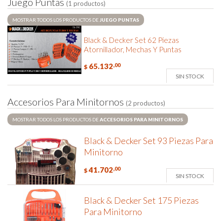
J
u
e
g
o
P
u
n
t
a
s
(1 productos)
MOSTRAR TODOS LOS PRODUCTOS DE
JUEGO PUNTAS
Black & Decker Set 62 Piezas
Atornillador, Mechas Y Puntas
65.132
,00
$
SIN STOCK
A
c
c
e
s
o
r
i
o
s
P
a
r
a
M
i
n
i
t
o
r
n
o
s
(2 productos)
MOSTRAR TODOS LOS PRODUCTOS DE
ACCESORIOS PARA MINITORNOS
Black & Decker Set 93 Piezas Para
Minitorno
41.702
,00
$
SIN STOCK
Black & Decker Set 175 Piezas
Para Minitorno