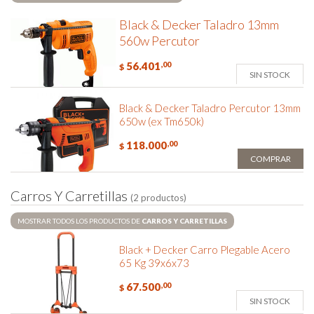
Black & Decker Taladro 13mm
560w Percutor
56.401
,00
$
SIN STOCK
Black & Decker Taladro Percutor 13mm
650w (ex Tm650k)
118.000
,00
$
COMPRAR
C
a
r
r
o
s
Y
C
a
r
r
e
t
i
l
l
a
s
(2 productos)
MOSTRAR TODOS LOS PRODUCTOS DE
CARROS Y CARRETILLAS
Black + Decker Carro Plegable Acero
65 Kg 39x6x73
67.500
,00
$
SIN STOCK