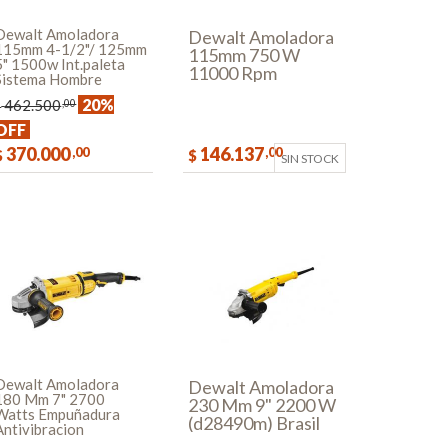
Dewalt Amoladora
Dewalt Amoladora
115mm 4-1/2"/ 125mm
115mm 750 W
5" 1500w Int.paleta
11000 Rpm
Sistema Hombre
Dwe4010-ar
Muerto
20%
462.500
,00
$
OFF
370.000
146.137
,00
,00
$
$
SIN STOCK
COMPRAR
Dewalt Amoladora
Dewalt Amoladora
180 Mm 7" 2700
230 Mm 9" 2200 W
Watts Empuñadura
(d28490m) Brasil
Antivibracion
Embreague