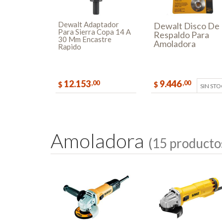
Dewalt Adaptador
Dewalt Disco De
Para Sierra Copa 14 A
Respaldo Para
30 Mm Encastre
Amoladora
Rapido
12.153
9.446
,00
,00
$
$
SIN ST
COMPRAR
A
m
o
l
a
d
o
r
a
(15 producto