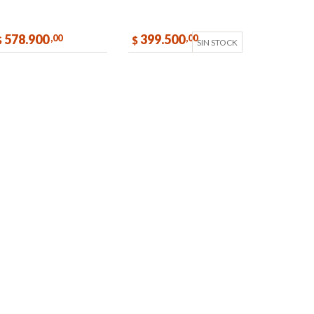
Electronico Arranque
Progresivo
578.900
399.500
,00
,00
$
$
SIN STOCK
COMPRAR