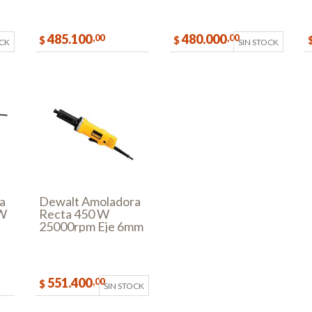
485.100
480.000
,00
,00
$
$
OCK
SIN STOCK
COMPRAR
a
Dewalt Amoladora
 W
Recta 450 W
25000rpm Eje 6mm
551.400
,00
$
SIN STOCK