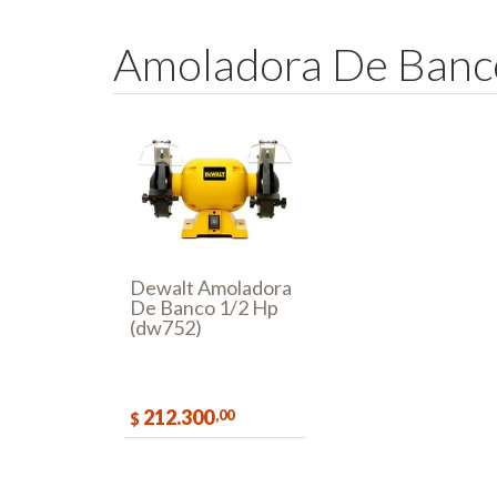
A
m
o
l
a
d
o
r
a
D
e
B
a
n
c
Dewalt Amoladora
De Banco 1/2 Hp
(dw752)
212.300
,00
$
COMPRAR