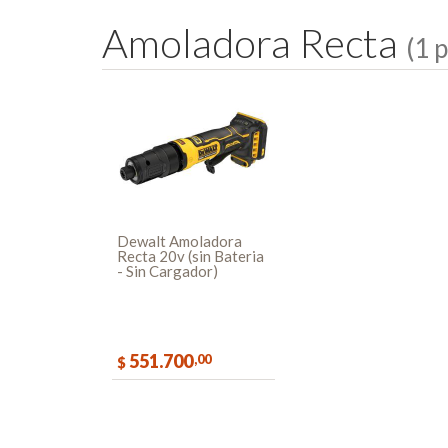
A
m
o
l
a
d
o
r
a
R
e
c
t
a
(1 
Dewalt Amoladora
Recta 20v (sin Bateria
- Sin Cargador)
551.700
,00
$
COMPRAR