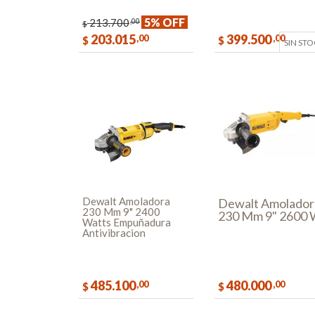
5% OFF
213.700
,00
$
203.015
399.500
,00
,00
$
$
SIN ST
COMPRAR
Dewalt Amoladora
Dewalt Amolador
230 Mm 9" 2400
230 Mm 9" 2600
Watts Empuñadura
Antivibracion
485.100
480.000
,00
,00
$
$