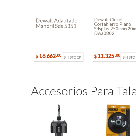
Dewalt Cincel
Dewalt Adaptador
Cortahierro Plano
Mandril Sds 5351
Sdsplus 250mmx20
Dwa0802
16.662
11.325
,00
,00
$
$
SIN STOCK
SIN ST
A
c
c
e
s
o
r
i
o
s
P
a
r
a
T
a
l