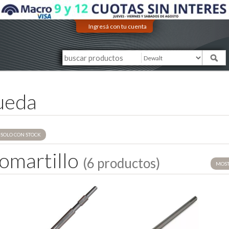
Ingresá con tu cuenta
ueda
SOLO CON STOCK
o
m
a
r
t
i
l
l
o
(6 productos)
MOST