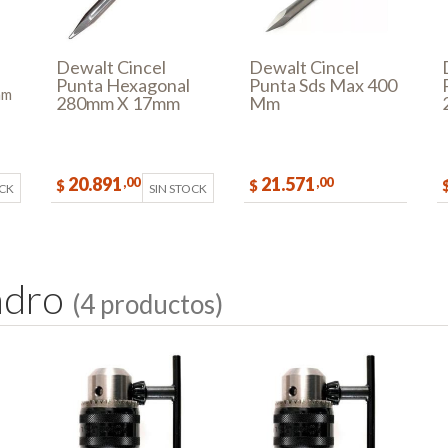
Dewalt Cincel
Dewalt Cincel
Punta Hexagonal
Punta Sds Max 400
mm
280mm X 17mm
Mm
Blister
20.891
21.571
,00
,00
$
$
OCK
SIN STOCK
COMPRAR
a
d
r
o
(4 productos)