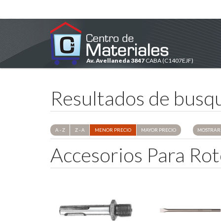
Av. Avellaneda 3847
CABA
(C1407EJF)
Resultados de busq
A - Z
Z - A
MENOR
PRECIO
MAYOR
PRECIO
MOSTRAR 
A
c
c
e
s
o
r
i
o
s
P
a
r
a
R
o
t