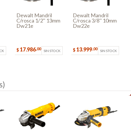
Dewalt Mandril
Dewalt Mandril
C/rosca 1/2'' 13mm
C/rosca 3/8'' 10mm
Dw21e
Dw22e
17.986
13.999
,00
,00
$
$
OCK
SIN STOCK
SIN STOCK
s)