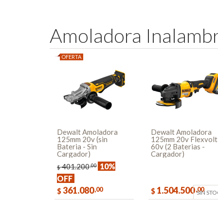
COMPRAR
COMPR
A
m
o
l
a
d
o
r
a
I
n
a
l
a
m
b
OFERTA
Dewalt Amoladora
Dewalt Amoladora
125mm 20v (sin
125mm 20v Flexvolt
Bateria - Sin
60v (2 Baterias -
Cargador)
Cargador)
10%
401.200
,00
$
OFF
361.080
1.504.500
,00
,00
$
$
SIN ST
COMPRAR