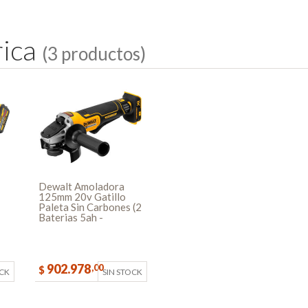
AR
r
i
c
a
(3 productos)
Dewalt Amoladora
125mm 20v Gatillo
Paleta Sin Carbones (2
Baterias 5ah -
Cargador - Bolso)
902.978
,00
$
OCK
SIN STOCK