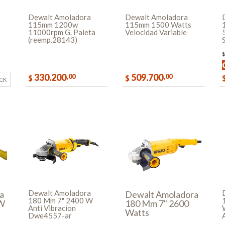
Dewalt Amoladora
Dewalt Amoladora
115mm 1200w
115mm 1500 Watts
11000rpm G. Paleta
Velocidad Variable
(reemp.28143)
330.200
509.700
,00
,00
$
$
OCK
COMPRAR
COMPRAR
Dewalt Amoladora
a
Dewalt Amoladora
180 Mm 7" 2400 W
 W
180 Mm 7" 2600
Anti Vibracion
Watts
Dwe4557-ar