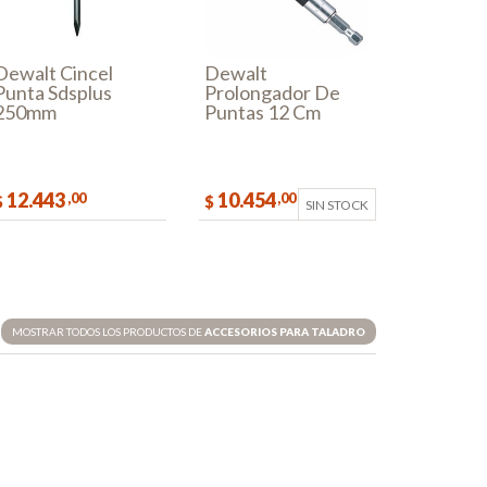
Dewalt Cincel
Dewalt
Punta Sdsplus
Prolongador De
250mm
Puntas 12 Cm
Dw2055
12.443
10.454
,00
,00
$
$
SIN STOCK
COMPRAR
MOSTRAR TODOS LOS PRODUCTOS DE
ACCESORIOS PARA TALADRO