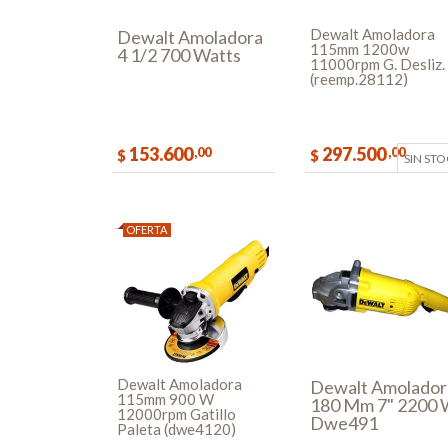
Dewalt Amoladora
Dewalt Amoladora
115mm 1200w
4 1/2 700 Watts
11000rpm G. Desliz.
(reemp.28112)
153.600
297.500
,00
,00
$
$
SIN ST
COMPRAR
OFERTA
Dewalt Amoladora
Dewalt Amolador
115mm 900 W
180 Mm 7" 2200
12000rpm Gatillo
Dwe491
Paleta (dwe4120)